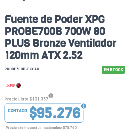
Fuente de Poder XPG
PROBE700B 700W 80
PLUS Bronze Ventilador
120mm ATX 2.52
PROBE700B-BKCAR
EN STOCK
$101.357
Precio Lista
$95.276
CONTADO
Precio sin impuestos nacionales: $78.740