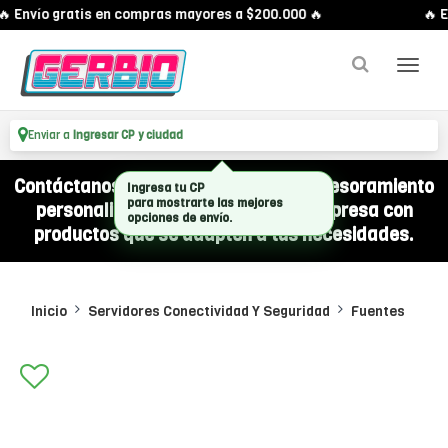
 Envío gratis en compras mayores a $200.000 🔥
🔥 E
Enviar a
Ingresar CP y ciudad
Contáctanos por WhatsApp y recibí asesoramiento
personalizado para equipar a tu empresa con
productos que se adapten a tus necesidades.
Inicio
Servidores Conectividad Y Seguridad
Fuentes