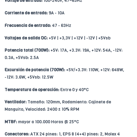
Voltaje de entrada:
100-240V, 47~63Hz
Corriente de entrada:
9A - 10A
Frecuencia de entrada:
47 - 63Hz
Voltajes de salida DC:
+5V | +3,3V | +12V | -12V | +5Vsb
Potencia total (700W):
+5V: 17A, +3.3V: 19A, +12V: 54A, -12V:
0.3A, +5Vsb: 2.5A
Excursión de potencia (700W):
+5V/+3.3V: 110W, +12V: 648W,
-12V: 3.6W, +5Vsb: 12.5W
Temperatura de operación:
Entre 0 y 40°C
Ventilador:
Tamaño: 120mm, Rodamiento: Cojinete de
Manguito, Velocidad: 2400 ± 10% RPM
MTBF:
mayor a 100.000 Horas @ 25°C
Conectores:
ATX 24 pines: 1, EPS 8 (4+4) pines: 2, Molex 4