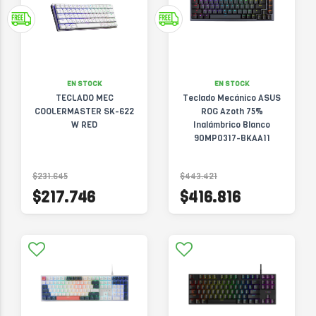
EN STOCK
EN STOCK
TECLADO MEC
Teclado Mecánico ASUS
COOLERMASTER SK-622
ROG Azoth 75%
W RED
Inalámbrico Blanco
90MP0317-BKAA11
$231.645
$443.421
$217.746
$416.816