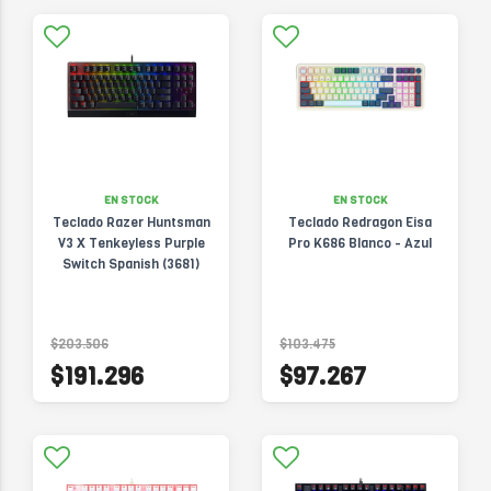
EN STOCK
EN STOCK
Teclado Razer Huntsman
Teclado Redragon Eisa
V3 X Tenkeyless Purple
Pro K686 Blanco - Azul
Switch Spanish (3681)
$203.506
$103.475
$191.296
$97.267