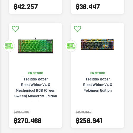
$42.257
$36.447
EN STOCK
EN STOCK
Teclado Razer
Teclado Razer
BlackWidow V4 X
BlackWidow V4 X
Mechanical RGB (Green
Pokémon Edition
Switch) Minecraft Edition
(2936)
$287.730
$273.342
$270.466
$256.941