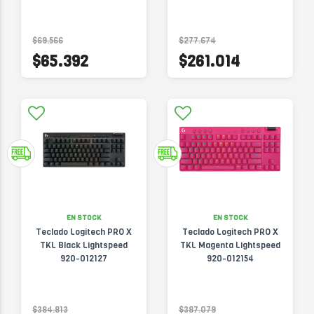
$69.566
$277.674
$65.392
$261.014
EN STOCK
EN STOCK
Teclado Logitech PRO X
Teclado Logitech PRO X
TKL Black Lightspeed
TKL Magenta Lightspeed
920-012127
920-012154
$384.813
$387.079