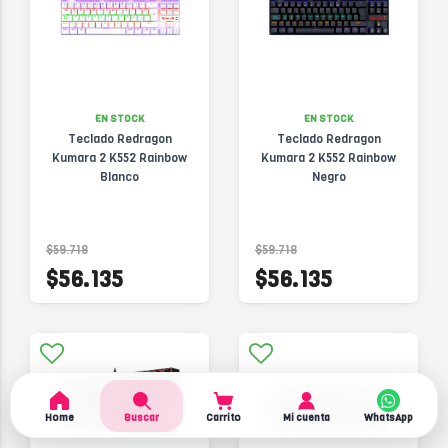
EN STOCK
EN STOCK
Teclado Redragon
Teclado Redragon
Kumara 2 K552 Rainbow
Kumara 2 K552 Rainbow
Blanco
Negro
$59.718
$59.718
$56.135
$56.135
Home
Buscar
Carrito
Mi cuenta