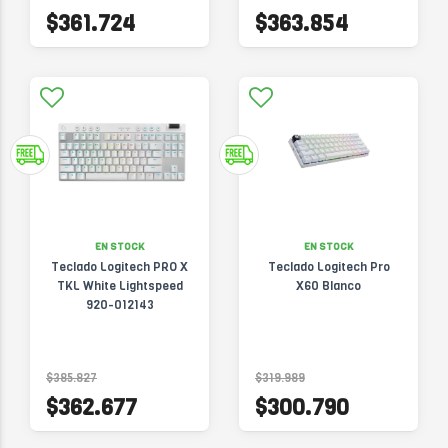
$361.724
$363.854
EN STOCK
EN STOCK
Teclado Logitech PRO X
Teclado Logitech Pro
TKL White Lightspeed
X60 Blanco
920-012143
$385.827
$319.989
$362.677
$300.790