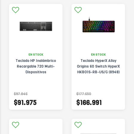
EN STOCK
EN STOCK
Teclado HP Inalámbrico
Teclado HyperX Alloy
Recargable 720 Multi-
Origins 60 Switch HyperX
Dispositivos
HKBO1S-RB-US/G (8948)
$97.846
$177.650
$91.975
$166.991