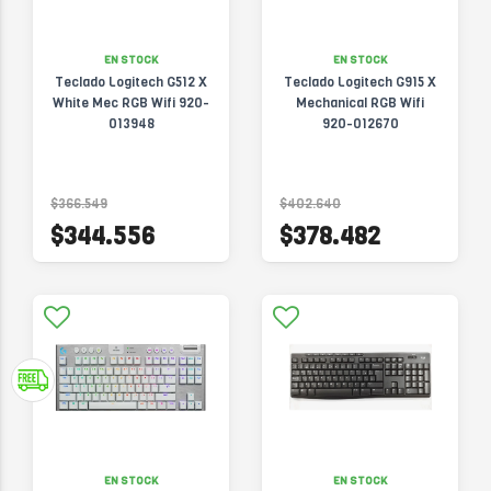
EN STOCK
EN STOCK
Teclado Logitech G512 X
Teclado Logitech G915 X
White Mec RGB Wifi 920-
Mechanical RGB Wifi
013948
920-012670
$366.549
$402.640
$344.556
$378.482
EN STOCK
EN STOCK