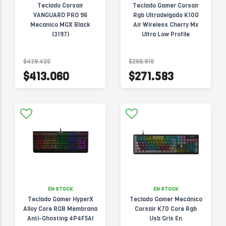
Teclado Corsair
Teclado Gamer Corsair
VANGUARD PRO 96
Rgb Ultradelgado K100
Mecanico MGX Black
Air Wireless Cherry Mx
(3197)
Ultra Low Profile
$439.426
$288.918
$413.060
$271.583
EN STOCK
EN STOCK
Teclado Gamer HyperX
Teclado Gamer Mecánico
Alloy Core RGB Membrana
Corsair K70 Core Rgb
Anti-Ghosting 4P4F5AI
Usb Gris En