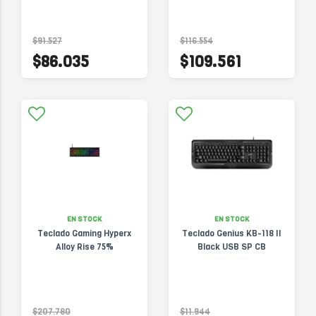
$91.527
$116.554
$86.035
$109.561
EN STOCK
EN STOCK
Teclado Gaming Hyperx
Teclado Genius KB-118 II
Alloy Rise 75%
Black USB SP CB
$207.780
$11.944