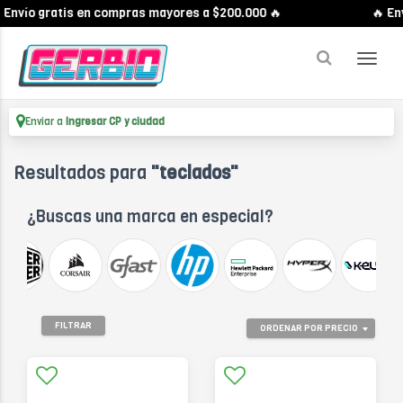
ío gratis en compras mayores a $200.000 🔥
🔥 Envío g
Enviar a
Ingresar CP y ciudad
Resultados para
"teclados"
¿Buscas una marca en especial?
FILTRAR
ORDENAR POR PRECIO