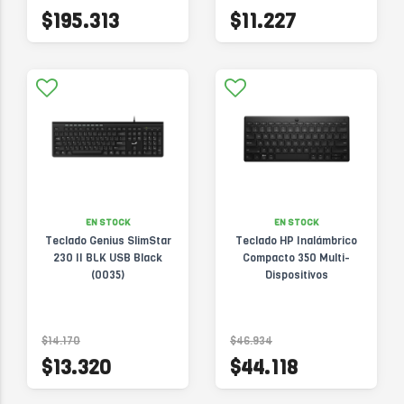
$195.313
$11.227
EN STOCK
EN STOCK
Teclado Genius SlimStar
Teclado HP Inalámbrico
230 II BLK USB Black
Compacto 350 Multi-
(0035)
Dispositivos
$14.170
$46.934
$13.320
$44.118