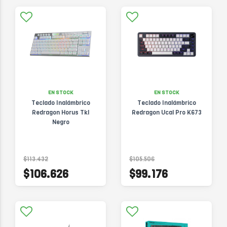
EN STOCK
EN STOCK
Teclado Inalámbrico
Teclado Inalámbrico
Redragon Horus Tkl
Redragon Ucal Pro K673
Negro
$113.432
$105.506
$106.626
$99.176