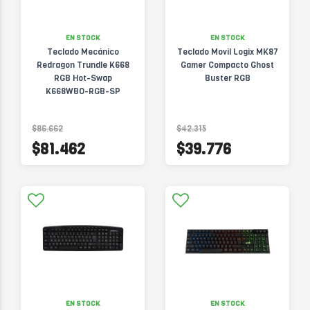
EN STOCK
EN STOCK
Teclado Mecánico
Teclado Movil Logix MK87
Redragon Trundle K668
Gamer Compacto Ghost
RGB Hot-Swap
Buster RGB
K668WBO-RGB-SP
$86.662
$42.315
$81.462
$39.776
EN STOCK
EN STOCK