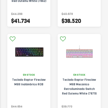
Red Outemu White (7862)
$44.398
$40.979
$41.734
$38.520
EN STOCK
EN STOCK
Teclado Raptor Fireclaw
Teclado Raptor Fireclaw
M68 Inalámbrico RGB
M68 Mecanico
Retroiluminado Switch
Red Outemu White (7879)
$44.954
$38.773