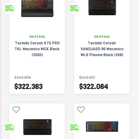
EN STOCK
EN STOCK
Teclado Corsair K70 PRO
Teclado Corsair
TKL Mecanico MGX Black
VANGUARD 96 Mecanico
(3650)
MLX Plasma Black (368)
$342.939
$342.621
$322.363
$322.064