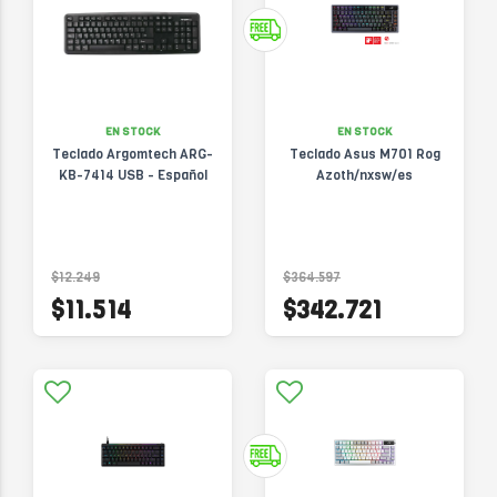
EN STOCK
EN STOCK
Teclado Argomtech ARG-
Teclado Asus M701 Rog
KB-7414 USB - Español
Azoth/nxsw/es
$12.249
$364.597
$11.514
$342.721