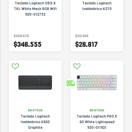
Teclado Logitech G915 X
Teclado Logitech
TKL White Mech RGB Wifi
Inalámbrico K270
920-012732
$368.676
$30.656
$346.555
$28.817
EN STOCK
EN STOCK
Teclado Logitech
Teclado Logitech PRO X
Inalámbrico K650
60 White Lightspeed
Graphite
920-011921