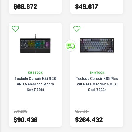
$68.672
$49.617
EN STOCK
EN STOCK
Teclado Corsair K55 RGB
Teclado Corsair K65 Plus
PRO Membrana Macro
Wireless Mecanico MLX
Key (1798)
Red (5366)
$96.208
$281.311
$90.436
$264.432