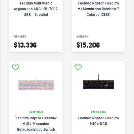
Teclado Multimedia
Teclado Raptor Fireclaw
Argomtech ARG-KB-7807
M1 Membrana Rainbow 7
USB - Español
Colores (2153)
$14.187
$16.177
$13.336
$15.206
EN STOCK
EN STOCK
Teclado Raptor Fireclaw
Teclado Raptor Fireclaw
M104 Mecanico
M104 RGB
Retroiluminado Switch