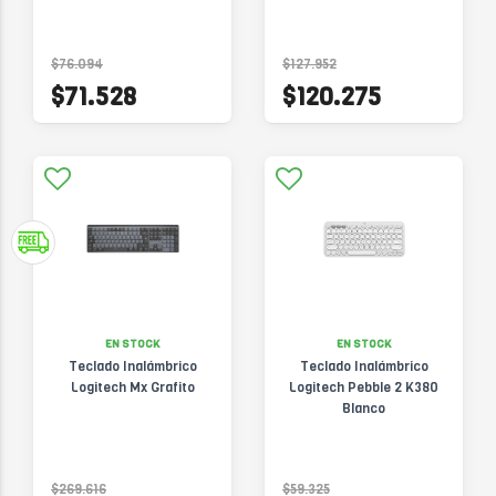
$76.094
$127.952
$71.528
$120.275
EN STOCK
EN STOCK
Teclado Inalámbrico
Teclado Inalámbrico
Logitech Mx Grafito
Logitech Pebble 2 K380
Blanco
$269.616
$59.325