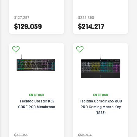
$137.297
$227.890
$129.059
$214.217
EN STOCK
EN STOCK
Teclado Corsair K55
Teclado Corsair K55 RGB
CORE RGB Membrana
PRO Gaming Macro Key
(1835)
$73.055
$52.784