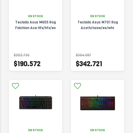
EN STOCK
EN STOCK
Teclado Asus M605 Rog
Teclado Asus M701 Rog
Falchion Ace Hfx/hfx/es
Azoth/nxsw/es/wht
$202.736
$364.597
$190.572
$342.721
EN STOCK
EN STOCK