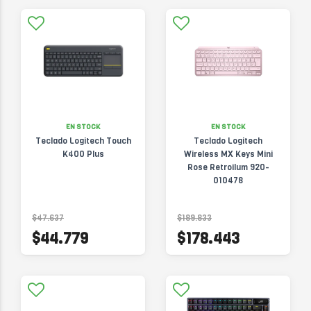
EN STOCK
EN STOCK
Teclado Logitech Touch
Teclado Logitech
K400 Plus
Wireless MX Keys Mini
Rose Retroilum 920-
010478
$47.637
$189.833
$44.779
$178.443