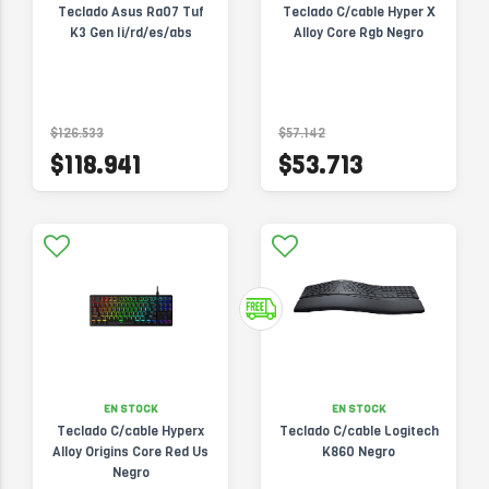
Teclado Asus Ra07 Tuf
Teclado C/cable Hyper X
K3 Gen Ii/rd/es/abs
Alloy Core Rgb Negro
$126.533
$57.142
$118.941
$53.713
EN STOCK
EN STOCK
Teclado C/cable Hyperx
Teclado C/cable Logitech
Alloy Origins Core Red Us
K860 Negro
Negro