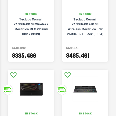
EN STOCK
EN STOCK
Teclado Corsair
Teclado Corsair
VANGUARD 96 Wireless
VANGUARD AIR 99
Mecanico MLX Plasma
Wireless Mecanico Low
Black (3319)
Profile OPX Black (0364)
$410.092
$495.171
$385.486
$465.461
EN STOCK
EN STOCK