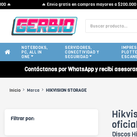
 🔥
🔥 Envío gratis en compras mayores a $200.000 🔥
NOTEBOOKS,
SERVIDORES,
IMPRES
PC, ALL IN
CONECTIVIDAD Y
PLOTTE
ONE
SEGURIDAD
ESCAN
Contáctanos por WhatsApp y recibí asesora
Inicio
Marca
HIKVISION STORAGE
Hikvi
Filtrar por:
oficia
Discos H