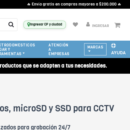
🔥 Envío gratis en compras mayores a $200.000 🔥
Ingresar CP y ciudad
INGRESAR
CTRODOMESTICOS
ATENCIÓN
MARCAS
GAR Y
A
AYUDA
RAMIENTAS
EMPRESAS
roductos que se adapten a tus necesidades.
cos, microSD y SSD para CCTV
izados para grabación 24/7