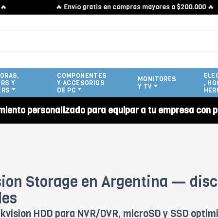
🔥 Envío gratis en compras mayores a $200.000 🔥
ORAS,
COMPONENTES
ELE
MONITORES
RS Y
Y ACCESORIOS
, HO
Y TV
ERS
DE PC
HER
miento personalizado para equipar a tu empresa con p
sion Storage en Argentina — dis
les
ikvision HDD para NVR/DVR, microSD y SSD optim