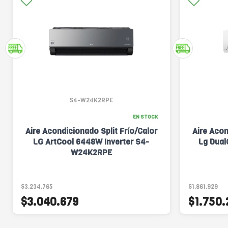
S4-W24K2RPE
EN STOCK
Aire Acondicionado Split Frío/Calor
Aire Acon
LG ArtCool 6448W Inverter S4-
Lg Dual
W24K2RPE
$3.234.765
$1.861.929
$3.040.679
$1.750.