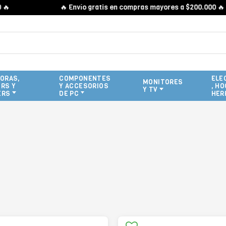
🔥 Envío gratis en compras mayores a $200.000 🔥
ORAS,
COMPONENTES
ELE
MONITORES
RS Y
Y ACCESORIOS
, HO
Y TV
ERS
DE PC
HER