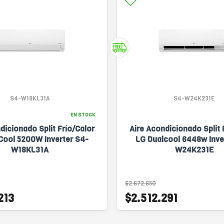
S4-W18KL31A
S4-W24K231E
EN STOCK
dicionado Split Frío/Calor
Aire Acondicionado Split 
Cool 5200W Inverter S4-
LG Dualcool 6448w Inve
W18KL31A
W24K231E
$2.672.650
213
$2.512.291