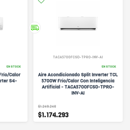
TACA5700FCSD-TPRO-INV-AI
EN STOCK
EN STOCK
Frío/Calor
Aire Acondicionado Split Inverter TCL
rter S4-
5700W Frío/Calor Con Inteligencia
Artificial - TACA5700FCSD-TPRO-
INV-AI
$1.249.248
$1.174.293