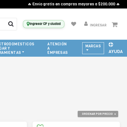
🔥 Envío gratis en compras mayores a $200.000 🔥
Ingresar CP y ciudad
INGRESAR
CTRODOMESTICOS
ATENCIÓN
MARCAS
GAR Y
A
AYUDA
RAMIENTAS
EMPRESAS
ORDENAR POR PRECIO