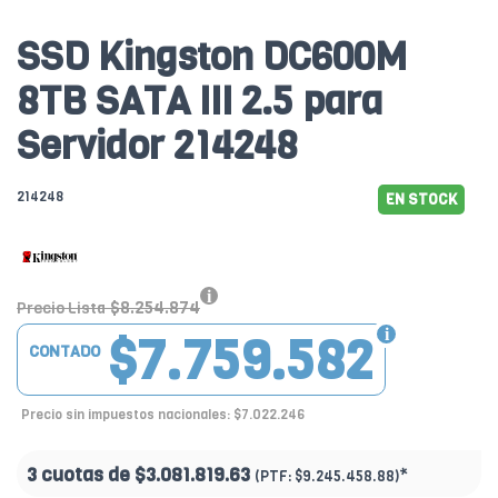
SSD Kingston DC600M
8TB SATA III 2.5 para
Servidor 214248
214248
EN STOCK
$8.254.874
Precio Lista
$7.759.582
CONTADO
Precio sin impuestos nacionales: $7.022.246
3 cuotas de
$3.081.819.63
*
(PTF:
$9.245.458.88)