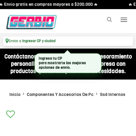
 Envío gratis en compras mayores a $200.000 🔥
🔥 En
Enviar a
Ingresar CP y ciudad
Contáctanos por WhatsApp y recibí asesoramiento
personalizado para equipar a tu empresa con
productos que se adapten a tus necesidades.
Inicio
Componentes Y Accesorios De Pc
Ssd Internos