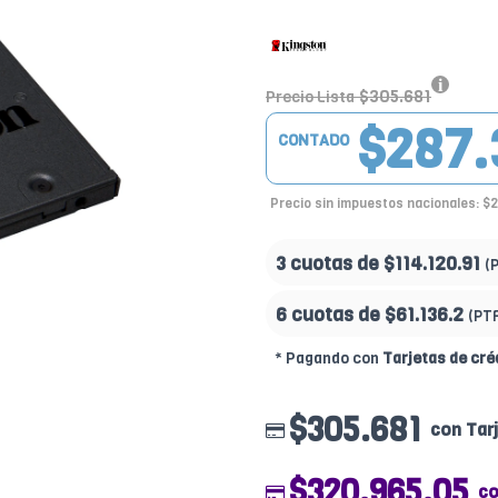
$305.681
Precio Lista
$287.
CONTADO
Precio sin impuestos nacionales: $
3 cuotas de
$114.120.91
(
6 cuotas de
$61.136.2
(PT
* Pagando con
Tarjetas de cré
$305.681
con Tar
$320.965.05
co