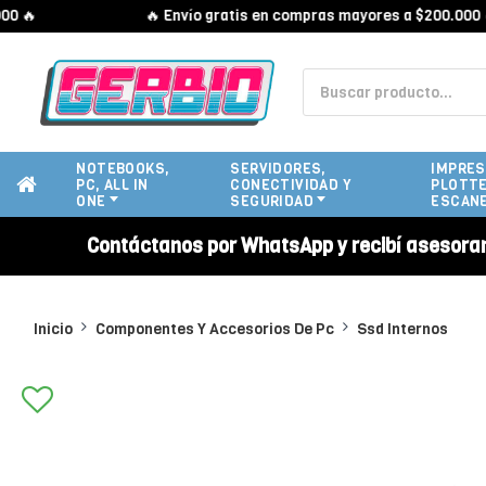
🔥 Envío gratis en compras mayores a $200.000 🔥
NOTEBOOKS,
SERVIDORES,
IMPRES
PC, ALL IN
CONECTIVIDAD Y
PLOTTE
ONE
SEGURIDAD
ESCAN
Contáctanos por WhatsApp y recibí asesora
Inicio
Componentes Y Accesorios De Pc
Ssd Internos