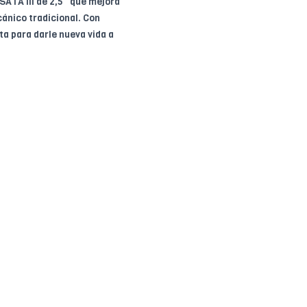
SATA III de 2,5" que mejora
ánico tradicional. Con
ta para darle nueva vida a