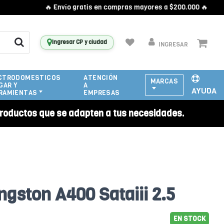
🔥 Envío gratis en compras mayores a $200.000 🔥
Ingresar CP y ciudad
INGRESAR
CTRODOMESTICOS
ATENCIÓN
MARCAS
GAR Y
A
AYUDA
RAMIENTAS
EMPRESAS
roductos que se adapten a tus necesidades.
gston A400 Sataiii 2.5
EN STOCK