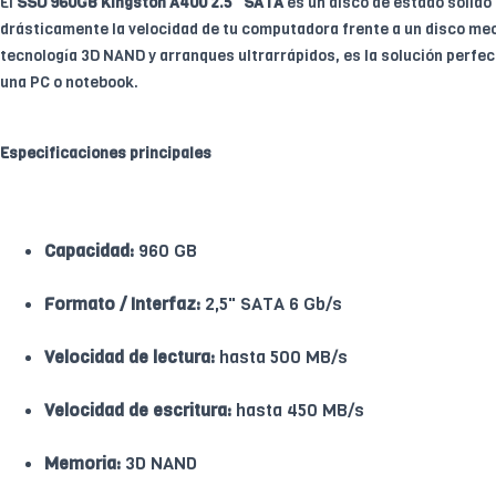
El
SSD 960GB Kingston A400 2.5" SATA
es un disco de estado sólido 
drásticamente la velocidad de tu computadora frente a un disco mec
tecnología 3D NAND y arranques ultrarrápidos, es la solución perfec
una PC o notebook.
Especificaciones principales
Capacidad:
960 GB
Formato / Interfaz:
2,5" SATA 6 Gb/s
Velocidad de lectura:
hasta 500 MB/s
Velocidad de escritura:
hasta 450 MB/s
Memoria:
3D NAND