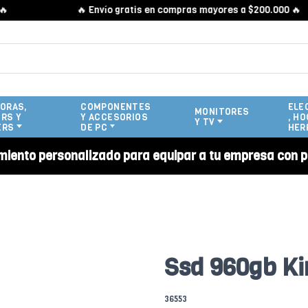
🔥 Envío gratis en compras mayores a $200.000 🔥
ORAS,
COMPONENTES
ELE
MONITORES
RS Y
Y ACCESORIOS
, HO
Y TV
ERS
DE PC
HER
miento personalizado para equipar a tu empresa con p
Ssd 960gb Kin
36553