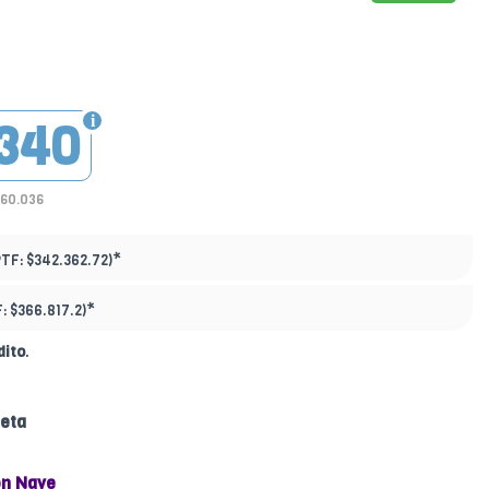
340
260.036
*
PTF:
$342.362.72)
*
F:
$366.817.2)
dito
.
jeta
n Nave