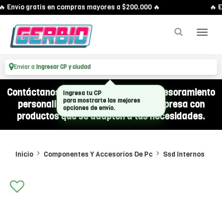
 Envío gratis en compras mayores a $200.000 🔥
🔥 E
Enviar a
Ingresar CP y ciudad
Contáctanos por WhatsApp y recibí asesoramiento
Ingresa tu CP
para mostrarte las mejores
personalizado para equipar a tu empresa con
opciones de envío.
productos que se adapten a tus necesidades.
Inicio
Componentes Y Accesorios De Pc
Ssd Internos