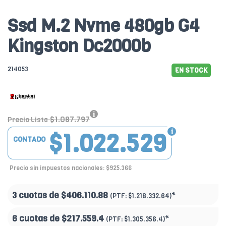
Ssd M.2 Nvme 480gb G4
Kingston Dc2000b
214053
EN STOCK
$1.087.797
Precio Lista
$1.022.529
CONTADO
Precio sin impuestos nacionales: $925.366
3 cuotas de
$406.110.88
*
(PTF:
$1.218.332.64)
6 cuotas de
$217.559.4
*
(PTF:
$1.305.356.4)