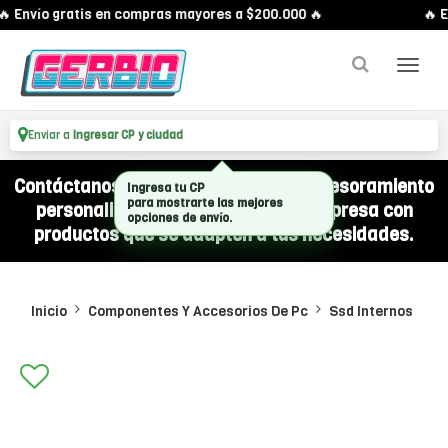
 Envío gratis en compras mayores a $200.000 🔥
🔥 E
Enviar a
Ingresar CP y ciudad
Contáctanos por WhatsApp y recibí asesoramiento
Ingresa tu CP
para mostrarte las mejores
personalizado para equipar a tu empresa con
opciones de envío.
productos que se adapten a tus necesidades.
Inicio
Componentes Y Accesorios De Pc
Ssd Internos