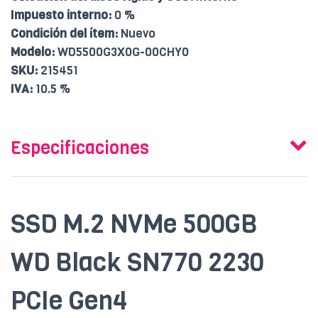
Impuesto interno:
0 %
Condición del ítem:
Nuevo
Modelo:
WD5500G3X0G-00CHY0
SKU:
215451
IVA:
10.5 %
Especificaciones
SSD M.2 NVMe 500GB
WD Black SN770 2230
PCIe Gen4