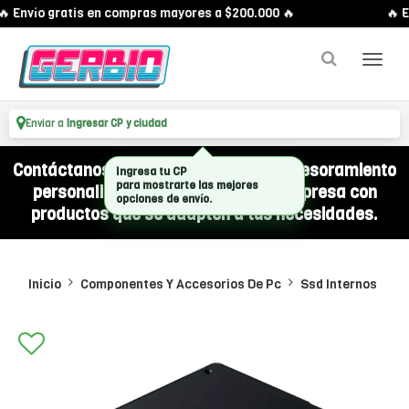
 Envío gratis en compras mayores a $200.000 🔥
🔥 En
Enviar a
Ingresar CP y ciudad
Contáctanos por WhatsApp y recibí asesoramiento
personalizado para equipar a tu empresa con
productos que se adapten a tus necesidades.
Inicio
Componentes Y Accesorios De Pc
Ssd Internos