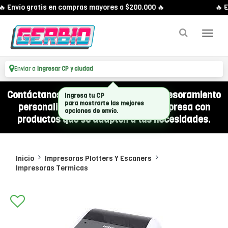
 Envío gratis en compras mayores a $200.000 🔥
🔥 E
Enviar a
Ingresar CP y ciudad
Contáctanos por WhatsApp y recibí asesoramiento
Ingresa tu CP
para mostrarte las mejores
personalizado para equipar a tu empresa con
opciones de envío.
productos que se adapten a tus necesidades.
Inicio
Impresoras Plotters Y Escaners
Impresoras Termicas