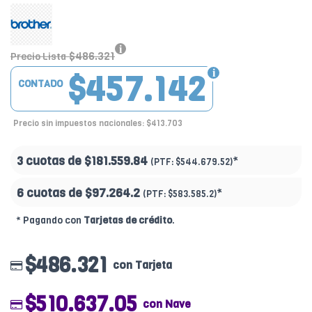
$486.321
Precio Lista
$457.142
CONTADO
Precio sin impuestos nacionales: $413.703
3 cuotas de
$181.559.84
*
(PTF:
$544.679.52)
6 cuotas de
$97.264.2
*
(PTF:
$583.585.2)
* Pagando con
Tarjetas de crédito
.
$486.321
con Tarjeta
$510.637.05
con Nave