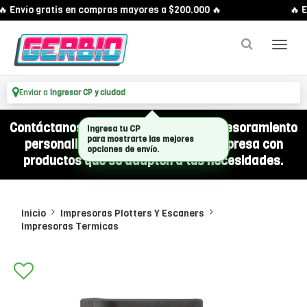
 Envío gratis en compras mayores a $200.000 🔥
🔥 E
Enviar a
Ingresar CP y ciudad
Contáctanos por WhatsApp y recibí asesoramiento
personalizado para equipar a tu empresa con
productos que se adapten a tus necesidades.
Inicio
Impresoras Plotters Y Escaners
Impresoras Termicas