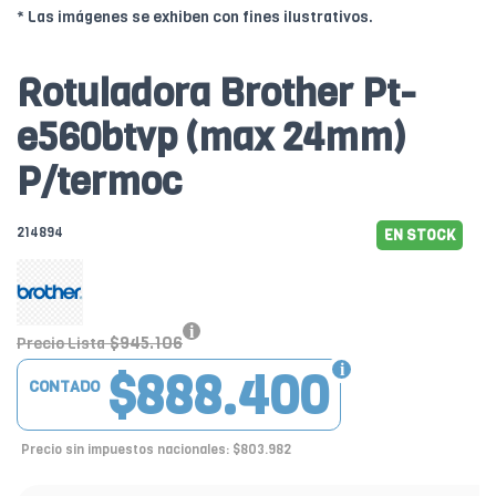
* Las imágenes se exhiben con fines ilustrativos.
Rotuladora Brother Pt-
e560btvp (max 24mm)
P/termoc
214894
EN STOCK
$945.106
Precio Lista
$888.400
CONTADO
Precio sin impuestos nacionales: $803.982