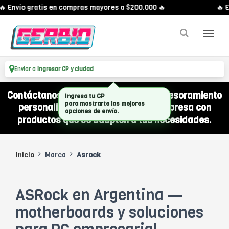
🔥 Envío gratis en compras mayores a $200.000 🔥
🔥 E
Enviar a
Ingresar CP y ciudad
Contáctanos por WhatsApp y recibí asesoramiento
Ingresa tu CP
para mostrarte las mejores
personalizado para equipar a tu empresa con
opciones de envío.
productos que se adapten a tus necesidades.
Inicio
Marca
Asrock
ASRock en Argentina —
motherboards y soluciones