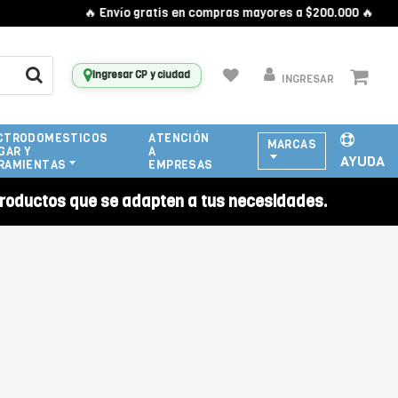
🔥 Envío gratis en compras mayores a $200.000 🔥
Ingresar CP y ciudad
INGRESAR
CTRODOMESTICOS
ATENCIÓN
MARCAS
GAR Y
A
AYUDA
RAMIENTAS
EMPRESAS
roductos que se adapten a tus necesidades.