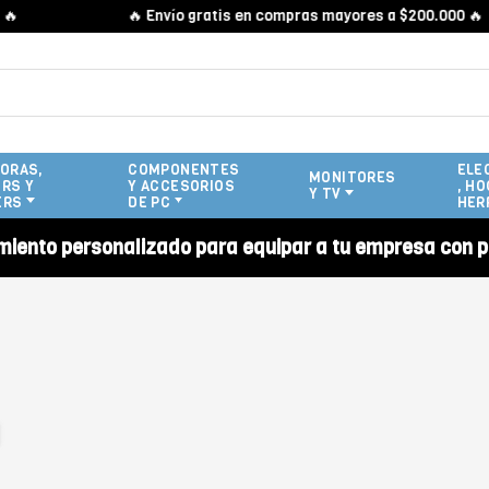
🔥 Envío gratis en compras mayores a $200.000 🔥
ORAS,
COMPONENTES
ELE
MONITORES
RS Y
Y ACCESORIOS
, HO
Y TV
ERS
DE PC
HER
miento personalizado para equipar a tu empresa con p