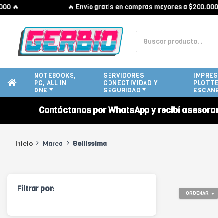
 🔥
🔥 Envío gratis en compras mayores a $200.000 🔥
NOTEBOOKS,
SERVIDORES,
IMPRES
PC, ALL IN
CONECTIVIDAD Y
PLOTTE
ONE
SEGURIDAD
ESCAN
Contáctanos por WhatsApp y recibí asesora
Inicio
Marca
Bellissima
Filtrar por:
ORDENAR