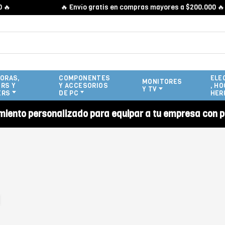

🔥 Envío gratis en compras mayores a $200.000 🔥
ORAS,
COMPONENTES
ELE
MONITORES
RS Y
Y ACCESORIOS
, HO
Y TV
ERS
DE PC
HER
miento personalizado para equipar a tu empresa con p