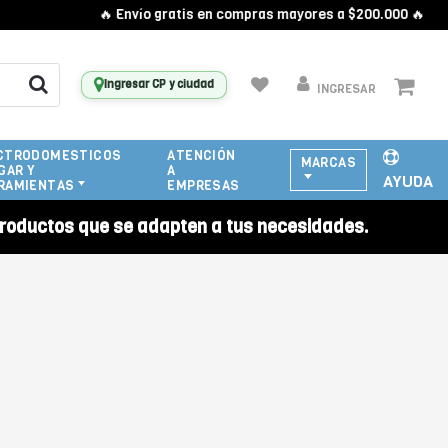
🔥 Envío gratis en compras mayores a $200.000 🔥
Ingresar CP y ciudad
INGRESAR
CTRODOMESTICOS
ATENCIÓN
MARCAS
GAR Y
A
AYUDA
RAMIENTAS
EMPRESAS
roductos que se adapten a tus necesidades.