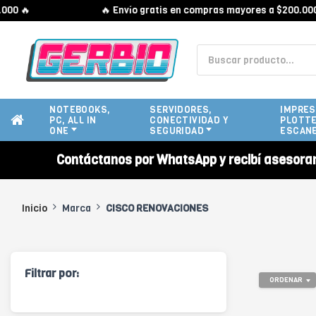
0 🔥
🔥 Envío gratis en compras mayores a $200.000 
NOTEBOOKS,
SERVIDORES,
IMPRES
PC, ALL IN
CONECTIVIDAD Y
PLOTTE
ONE
SEGURIDAD
ESCAN
Contáctanos por WhatsApp y recibí asesora
Inicio
Marca
CISCO RENOVACIONES
Filtrar por:
ORDENAR