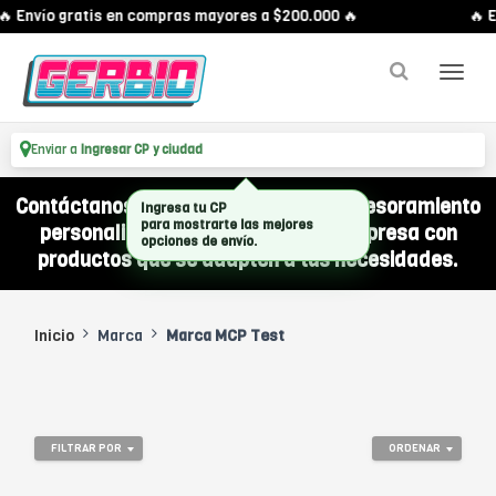
🔥 Envío gratis en compras mayores a $200.000 🔥
🔥 E
Enviar a
Ingresar CP y ciudad
Contáctanos por WhatsApp y recibí asesoramiento
Ingresa tu CP
para mostrarte las mejores
personalizado para equipar a tu empresa con
opciones de envío.
productos que se adapten a tus necesidades.
Inicio
Marca
Marca MCP Test
FILTRAR POR
ORDENAR