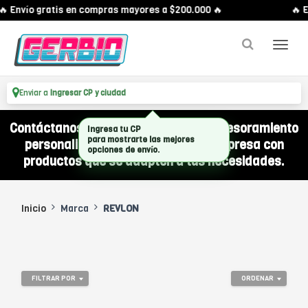
🔥 Envío gratis en compras mayores a $200.000 🔥
🔥 E
Enviar a
Ingresar CP y ciudad
Contáctanos por WhatsApp y recibí asesoramiento
Ingresa tu CP
para mostrarte las mejores
personalizado para equipar a tu empresa con
opciones de envío.
productos que se adapten a tus necesidades.
Inicio
Marca
REVLON
FILTRAR POR
ORDENAR