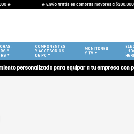
🔥
🔥 Envío gratis en compras mayores a $200.000 🔥
ORAS,
COMPONENTES
ELE
MONITORES
RS Y
Y ACCESORIOS
, HO
Y TV
ERS
DE PC
HER
miento personalizado para equipar a tu empresa con p