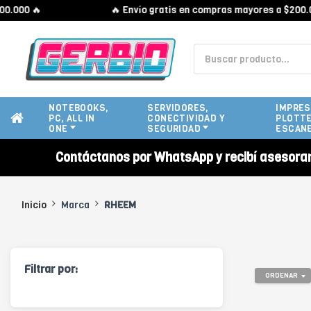
00 🔥
🔥 Envío gratis en compras mayores a $200.000 
NOTEBOOKS,
SERVIDORES,
IMPRES
PC, ALL IN
CONECTIVIDAD Y
PLOTTE
ONE
SEGURIDAD
ESCAN
Contáctanos por WhatsApp y recibí asesora
Inicio
Marca
RHEEM
Filtrar por:
ORDENAR