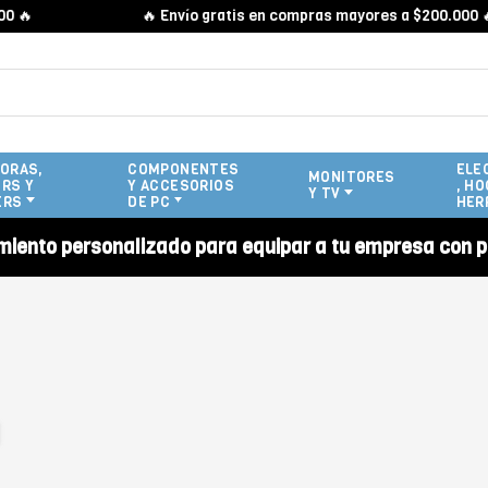
🔥
🔥 Envío gratis en compras mayores a $200.000 🔥
ORAS,
COMPONENTES
ELE
MONITORES
RS Y
Y ACCESORIOS
, HO
Y TV
ERS
DE PC
HER
miento personalizado para equipar a tu empresa con p