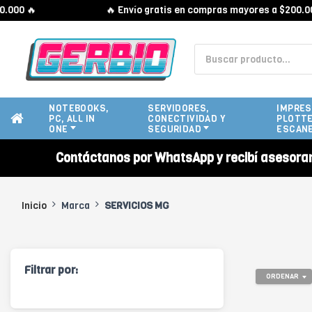
00 🔥
🔥 Envío gratis en compras mayores a $200.000 
NOTEBOOKS,
SERVIDORES,
IMPRES
PC, ALL IN
CONECTIVIDAD Y
PLOTTE
ONE
SEGURIDAD
ESCAN
Contáctanos por WhatsApp y recibí asesora
Inicio
Marca
SERVICIOS MG
Filtrar por:
ORDENAR