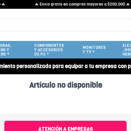

🔥 Envío gratis en compras mayores a $200.000 🔥
ORAS,
COMPONENTES
ELE
MONITORES
RS Y
Y ACCESORIOS
, HO
Y TV
ERS
DE PC
HER
miento personalizado para equipar a tu empresa con p
Artículo no disponible
ATENCIÓN A EMPRESAS