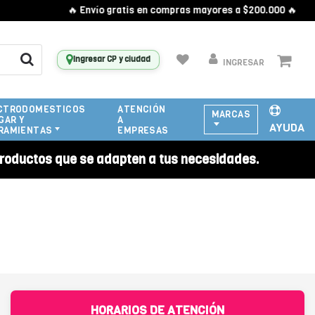
🔥 Envío gratis en compras mayores a $200.000 🔥
Ingresar CP y ciudad
INGRESAR
CTRODOMESTICOS
ATENCIÓN
MARCAS
GAR Y
A
AYUDA
RAMIENTAS
EMPRESAS
roductos que se adapten a tus necesidades.
HORARIOS DE ATENCIÓN