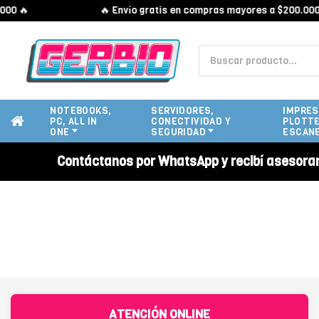
0 🔥
🔥 Envío gratis en compras mayores a $200.000 
NOTEBOOKS,
SERVIDORES,
IMPRES
PC, ALL IN
CONECTIVIDAD Y
PLOTTE
ONE
SEGURIDAD
ESCAN
Contáctanos por WhatsApp y recibí asesora
ATENCIÓN ONLINE