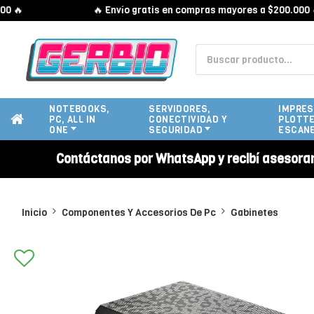
🔥 Envío gratis en compras mayores a $200.000 🔥
NOTEBOOKS,
SERVIDORES,
IMPRES
PC, ALL IN
CONECTIVIDAD Y
PLOTTE
ONE
SEGURIDAD
ESCAN
Contáctanos por WhatsApp y recibí asesora
Inicio
Componentes Y Accesorios De Pc
Gabinetes