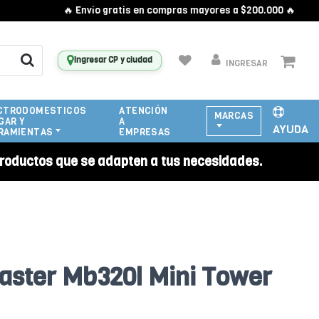
🔥 Envío gratis en compras mayores a $200.000 🔥
Ingresar CP y ciudad
INGRESAR
CTRODOMESTICOS
ATENCIÓN
MARCAS
GAR Y
A
AYUDA
RAMIENTAS
EMPRESAS
roductos que se adapten a tus necesidades.
aster Mb320l Mini Tower