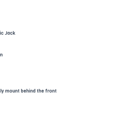
ic Jack
an
y mount behind the front