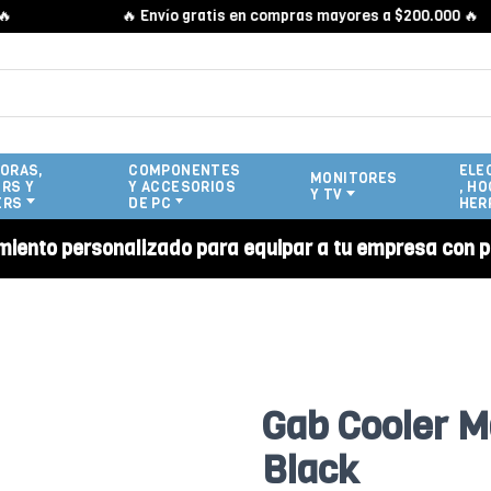
🔥 Envío gratis en compras mayores a $200.000 🔥
ORAS,
COMPONENTES
ELE
MONITORES
RS Y
Y ACCESORIOS
, HO
Y TV
ERS
DE PC
HER
miento personalizado para equipar a tu empresa con p
Gab Cooler M
Black