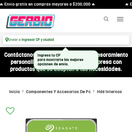
 Envío gratis en compras mayores a $200.000 🔥
🔥 E
Enviar a
Ingresar CP y ciudad
Contáctanos por WhatsApp y recibí asesoramiento
Ingresa tu CP
para mostrarte las mejores
personalizado para equipar a tu empresa con
opciones de envío.
productos que se adapten a tus necesidades.
Inicio
Componentes Y Accesorios De Pc
Hdd Internos