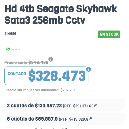
Hd 4tb Seagate Skyhawk
Sata3 256mb Cctv
214686
EN STOCK
$349.439
Precio Lista
$328.473
CONTADO
Precio sin impuestos nacionales: $297.261
3 cuotas de
$130.457.23
*
(PTF:
$391.371.68)
6 cuotas de
$69.887.8
*
(PTF:
$419.326.8)