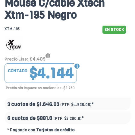
Mouse C/cable Xtech
Xtm-195 Negro
XTM-195
EN STOCK
$4.409
Precio Lista
$4.144
CONTADO
Precio sin impuestos nacionales: $3.750
3 cuotas de
$1.646.03
*
(PTF:
$4.938.08)
6 cuotas de
$881.8
*
(PTF:
$5.290.8)
* Pagando con
Tarjetas de crédito
.