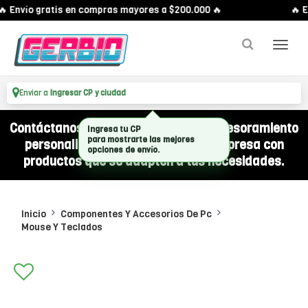
 Envío gratis en compras mayores a $200.000 🔥
🔥 E
Enviar a
Ingresar CP y ciudad
Contáctanos por WhatsApp y recibí asesoramiento
personalizado para equipar a tu empresa con
productos que se adapten a tus necesidades.
Inicio
Componentes Y Accesorios De Pc
Mouse Y Teclados