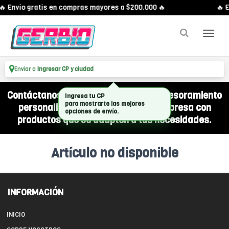
🔥 Envío gratis en compras mayores a $200.000 🔥
🔥 E
Enviar a
Ingresar CP y ciudad
Contáctanos por WhatsApp y recibí asesoramiento
Ingresa tu CP
para mostrarte las mejores
personalizado para equipar a tu empresa con
opciones de envío.
productos que se adapten a tus necesidades.
Artículo no disponible
INFORMACIÓN
INICIO