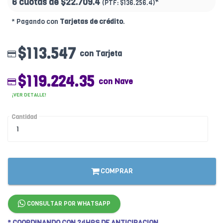
6 cuotas de
$22.709.4
*
(PTF:
$136.256.4)
* Pagando con
Tarjetas de crédito
.
$113.547
con Tarjeta
$119.224.35
con Nave
¡VER DETALLE!
Cantidad
COMPRAR
CONSULTAR POR WHATSAPP
* COORDINANDO CON 24HRS DE ANTICIPACION