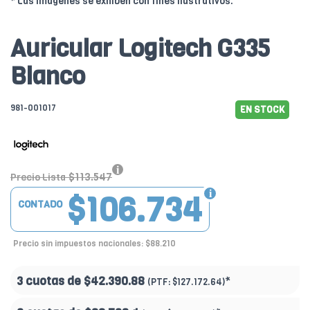
* Las imágenes se exhiben con fines ilustrativos.
Auricular Logitech G335
Blanco
981-001017
EN STOCK
$113.547
Precio Lista
$106.734
CONTADO
Precio sin impuestos nacionales: $88.210
3 cuotas de
$42.390.88
*
(PTF:
$127.172.64)