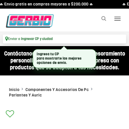
 Envío gratis en compras mayores a $200.000 🔥
🔥 E
Enviar a
Ingresar CP y ciudad
Contáctanos por WhatsApp y recibí asesoramiento
Ingresa tu CP
para mostrarte las mejores
personalizado para equipar a tu empresa con
opciones de envío.
productos que se adapten a tus necesidades.
Inicio
Componentes Y Accesorios De Pc
Parlantes Y Auric