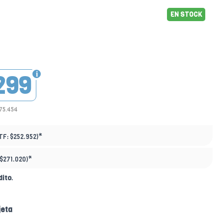
EN STOCK
299
175.454
*
TF:
$252.952)
*
$271.020)
dito
.
jeta