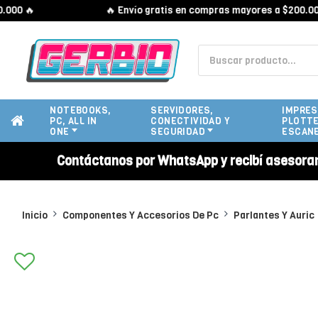
🔥
🔥 Envío gratis en compras mayores a $200.000 🔥
NOTEBOOKS,
SERVIDORES,
IMPRES
PC, ALL IN
CONECTIVIDAD Y
PLOTTE
ONE
SEGURIDAD
ESCAN
Contáctanos por WhatsApp y recibí asesora
Inicio
Componentes Y Accesorios De Pc
Parlantes Y Auric