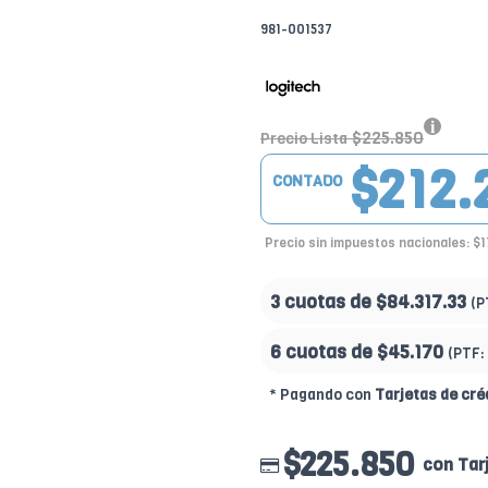
981-001537
$225.850
Precio Lista
$212.
CONTADO
Precio sin impuestos nacionales: $
3 cuotas de
$84.317.33
(P
6 cuotas de
$45.170
(PTF:
* Pagando con
Tarjetas de cré
$225.850
con Tar