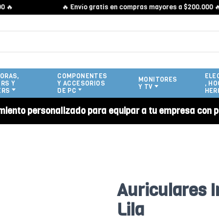
🔥 Envío gratis en compras mayores a $200.000 🔥
ORAS,
COMPONENTES
ELE
MONITORES
RS Y
Y ACCESORIOS
, HO
Y TV
ERS
DE PC
HER
miento personalizado para equipar a tu empresa con p
Auriculares 
Lila