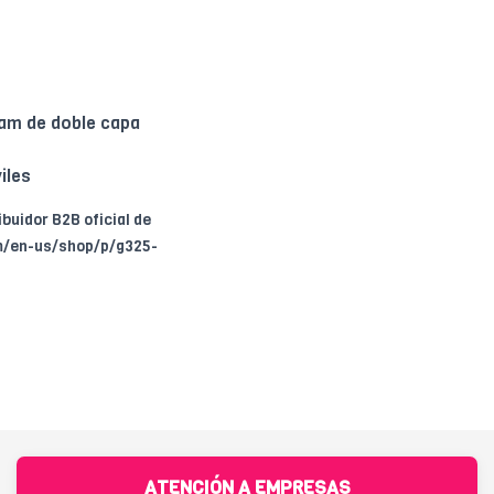
oam de doble capa
iles
ribuidor B2B oficial de
om/en-us/shop/p/g325-
ATENCIÓN A EMPRESAS