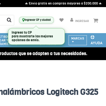
🔥 Envío gratis en compras mayores a $200.000 🔥
Ingresar CP y ciudad
INGRESAR
CTRODOMESTICOS
ATENCIÓN
MARCAS
GAR Y
A
AYUDA
RAMIENTAS
EMPRESAS
roductos que se adapten a tus necesidades.
Inalámbricos Logitech G325