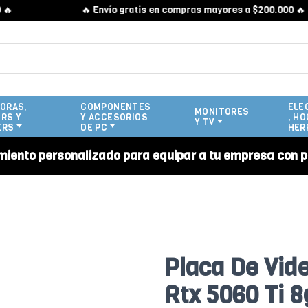
🔥 Envío gratis en compras mayores a $200.000 🔥
ORAS,
COMPONENTES
ELE
MONITORES
RS Y
Y ACCESORIOS
, HO
Y TV
ERS
DE PC
HER
miento personalizado para equipar a tu empresa con p
Placa De Vid
Rtx 5060 Ti 