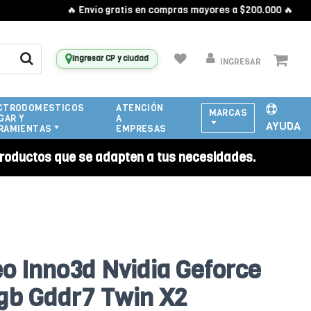
🔥 Envío gratis en compras mayores a $200.000 🔥
Ingresar CP y ciudad
INGRESAR
CTRODOMESTICOS
ATENCIÓN
MARCAS
GAR Y
A
AYUDA
RAMIENTAS
EMPRESAS
roductos que se adapten a tus necesidades.
eo Inno3d Nvidia Geforce
8gb Gddr7 Twin X2