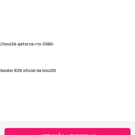
ct/inno3d-geforce-rtx-5060-
ribuidor B2B oficial de Inno3D