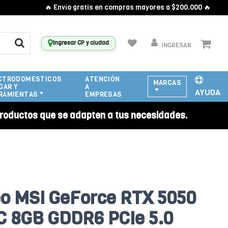
🔥 Envío gratis en compras mayores a $200.000 🔥
Ingresar CP y ciudad
INGRESAR
CTRODOMESTICOS
ATENCIÓN
MARCAS
GAR Y
A
AYUDA
RAMIENTAS
EMPRESAS
roductos que se adapten a tus necesidades.
eo MSI GeForce RTX 5050
C 8GB GDDR6 PCIe 5.0