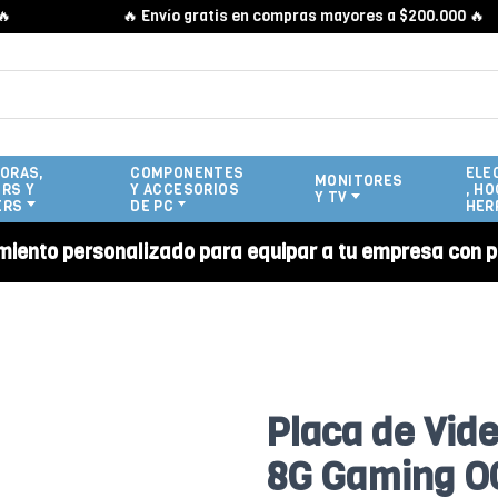
🔥 Envío gratis en compras mayores a $200.000 🔥
ORAS,
COMPONENTES
ELE
MONITORES
RS Y
Y ACCESORIOS
, HO
Y TV
ERS
DE PC
HER
miento personalizado para equipar a tu empresa con p
Placa de Vid
8G Gaming O