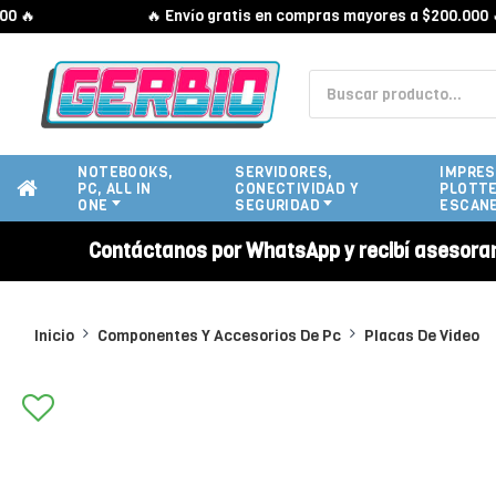
🔥
🔥 Envío gratis en compras mayores a $200.000 🔥
NOTEBOOKS,
SERVIDORES,
IMPRES
PC, ALL IN
CONECTIVIDAD Y
PLOTTE
ONE
SEGURIDAD
ESCAN
Contáctanos por WhatsApp y recibí asesora
Inicio
Componentes Y Accesorios De Pc
Placas De Video