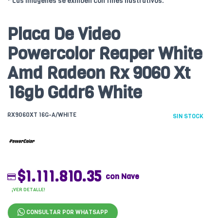
* Las imágenes se exhiben con fines ilustrativos.
Placa De Video
Powercolor Reaper White
Amd Radeon Rx 9060 Xt
16gb Gddr6 White
RX9060XT 16G-A/WHITE
SIN STOCK
$1.111.810.35
con Nave
¡VER DETALLE!
CONSULTAR POR WHATSAPP