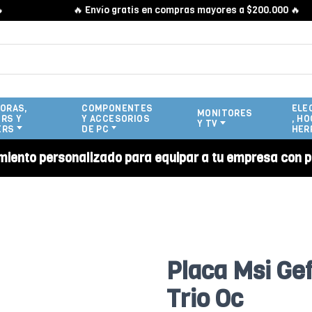
🔥 Envío gratis en compras mayores a $200.000 🔥
ORAS,
COMPONENTES
ELE
MONITORES
RS Y
Y ACCESORIOS
, HO
Y TV
ERS
DE PC
HER
miento personalizado para equipar a tu empresa con p
Placa Msi Ge
Trio Oc