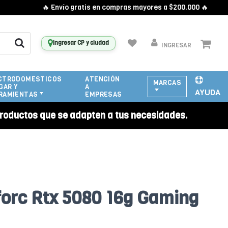
🔥 Envío gratis en compras mayores a $200.000 🔥
Ingresar CP y ciudad
INGRESAR
CTRODOMESTICOS
ATENCIÓN
MARCAS
GAR Y
A
AYUDA
RAMIENTAS
EMPRESAS
roductos que se adapten a tus necesidades.
forc Rtx 5080 16g Gaming