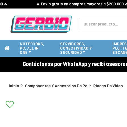
🔥 Envío gratis en compras mayores a $200.000 🔥
NOTEBOOKS,
SERVIDORES,
IMPRES
PC, ALL IN
CONECTIVIDAD Y
PLOTTE
ONE
SEGURIDAD
ESCAN
Contáctanos por WhatsApp y recibí asesora
Inicio
Componentes Y Accesorios De Pc
Placas De Video