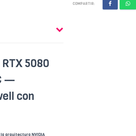
COMPARTIR:
e RTX 5080
C —
ell con
la arquitectura NVIDIA