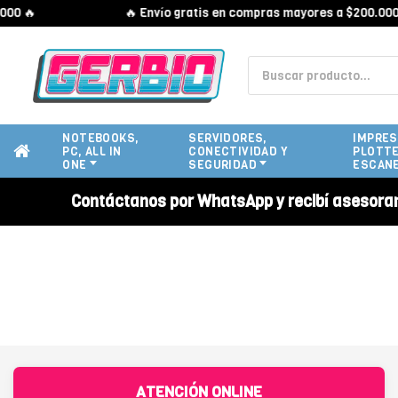
0 🔥
🔥 Envío gratis en compras mayores a $200.000 
NOTEBOOKS,
SERVIDORES,
IMPRES
PC, ALL IN
CONECTIVIDAD Y
PLOTTE
ONE
SEGURIDAD
ESCAN
Contáctanos por WhatsApp y recibí asesora
ATENCIÓN ONLINE