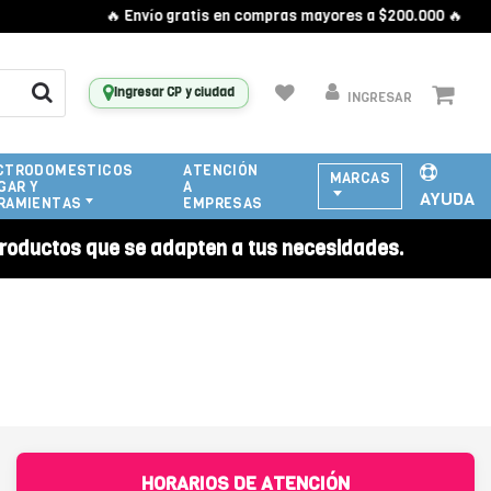
🔥 Envío gratis en compras mayores a $200.000 🔥
Ingresar CP y ciudad
INGRESAR
CTRODOMESTICOS
ATENCIÓN
MARCAS
GAR Y
A
AYUDA
RAMIENTAS
EMPRESAS
roductos que se adapten a tus necesidades.
HORARIOS DE ATENCIÓN