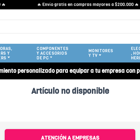

🔥 Envío gratis en compras mayores a $200.000 🔥
ORAS,
COMPONENTES
ELE
MONITORES
RS Y
Y ACCESORIOS
, HO
Y TV
ERS
DE PC
HER
miento personalizado para equipar a tu empresa con p
Artículo no disponible
ATENCIÓN A EMPRESAS