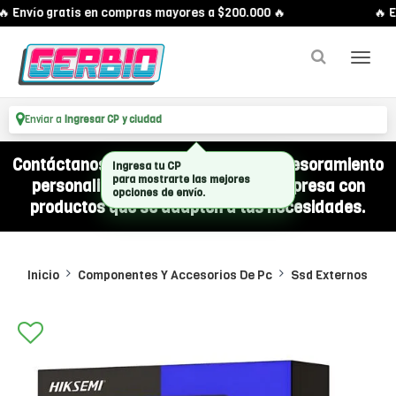
 Envío gratis en compras mayores a $200.000 🔥
🔥 E
Enviar a
Ingresar CP y ciudad
Contáctanos por WhatsApp y recibí asesoramiento
Ingresa tu CP
personalizado para equipar a tu empresa con
para mostrarte las mejores
opciones de envío.
productos que se adapten a tus necesidades.
Inicio
Componentes Y Accesorios De Pc
Ssd Externos