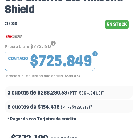
Shield
216056
EN STOCK
$772.180
Precio Lista
$725.849
CONTADO
Precio sin impuestos nacionales: $599.875
3 cuotas de
$288.280.53
*
(PTF:
$864.841.6)
6 cuotas de
$154.436
*
(PTF:
$926.616)
* Pagando con
Tarjetas de crédito
.