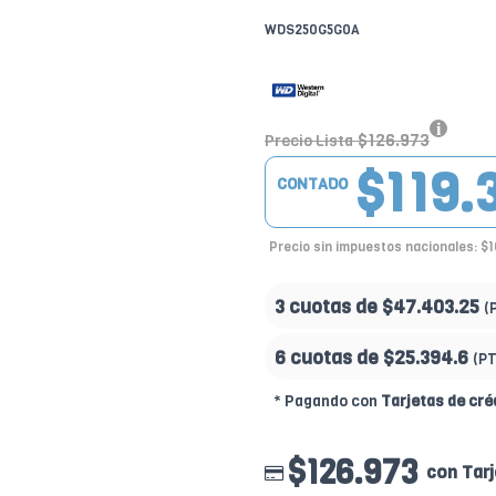
WDS250G5G0A
$126.973
Precio Lista
$119.
CONTADO
Precio sin impuestos nacionales: $
3 cuotas de
$47.403.25
(
6 cuotas de
$25.394.6
(P
* Pagando con
Tarjetas de cré
$126.973
con Tarj