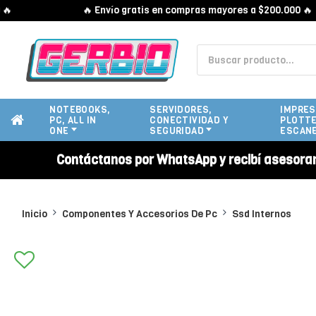
🔥 Envío gratis en compras mayores a $200.000 🔥
NOTEBOOKS,
SERVIDORES,
IMPRES
PC, ALL IN
CONECTIVIDAD Y
PLOTTE
ONE
SEGURIDAD
ESCAN
Contáctanos por WhatsApp y recibí asesora
Inicio
Componentes Y Accesorios De Pc
Ssd Internos