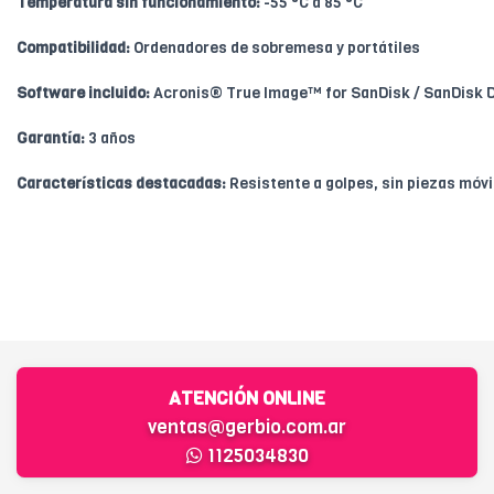
Temperatura sin funcionamiento:
-55 °C a 85 °C
Compatibilidad:
Ordenadores de sobremesa y portátiles
Software incluido:
Acronis® True Image™ for SanDisk / SanDisk 
Garantía:
3 años
Características destacadas:
Resistente a golpes, sin piezas móvi
ATENCIÓN ONLINE
ventas@gerbio.com.ar
1125034830