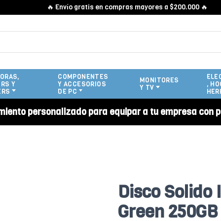
🔥 Envío gratis en compras mayores a $200.000 🔥
ORAS,
COMPONENTES
ELE
MONITORES
RS Y
Y ACCESORIOS
, HO
Y TV
ERS
DE PC
HER
miento personalizado para equipar a tu empresa con p
Disco Solido 
Green 250GB