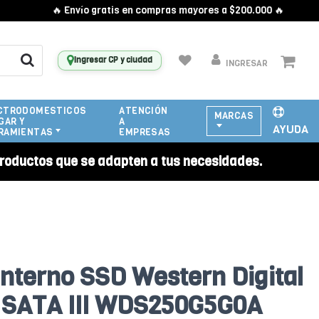
🔥 Envío gratis en compras mayores a $200.000 🔥
Ingresar CP y ciudad
INGRESAR
CTRODOMESTICOS
ATENCIÓN
MARCAS
GAR Y
A
AYUDA
RAMIENTAS
EMPRESAS
roductos que se adapten a tus necesidades.
Interno SSD Western Digital
 SATA III WDS250G5G0A