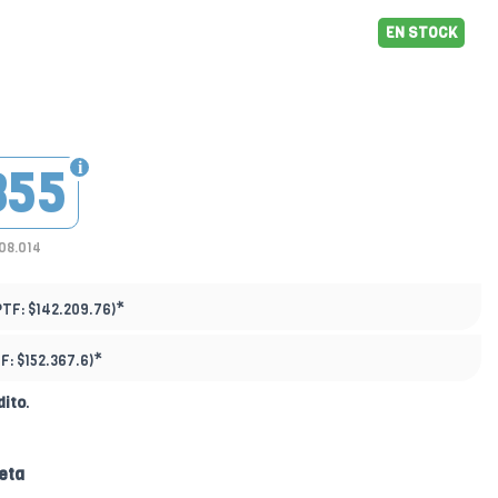
EN STOCK
355
108.014
*
PTF:
$142.209.76)
*
TF:
$152.367.6)
dito
.
eta