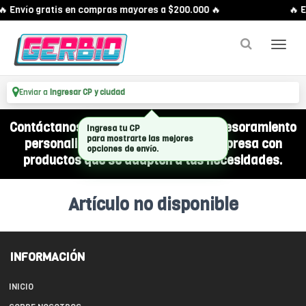
🔥 Envío gratis en compras mayores a $200.000 🔥
🔥 E
Enviar a
Ingresar CP y ciudad
Contáctanos por WhatsApp y recibí asesoramiento
Ingresa tu CP
para mostrarte las mejores
personalizado para equipar a tu empresa con
opciones de envío.
productos que se adapten a tus necesidades.
Artículo no disponible
INFORMACIÓN
INICIO