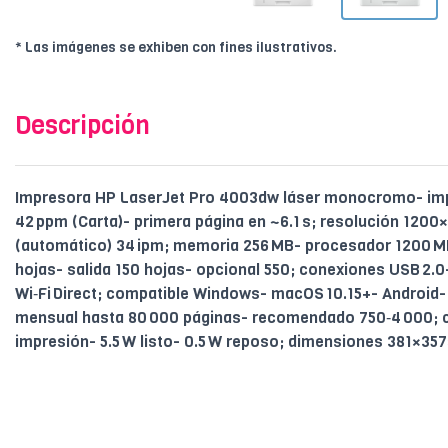
* Las imágenes se exhiben con fines ilustrativos.
Descripción
Impresora HP LaserJet Pro 4003dw láser monocromo- imp
42 ppm (Carta)- primera página en ~6.1 s; resolución 1200×
(automático) 34 ipm; memoria 256 MB- procesador 1200 M
hojas- salida 150 hojas- opcional 550; conexiones USB 2.0-
Wi‑Fi Direct; compatible Windows- macOS 10.15+- Android-
mensual hasta 80 000 páginas- recomendado 750‑4 000; 
impresión- 5.5 W listo- 0.5 W reposo; dimensiones 381×35