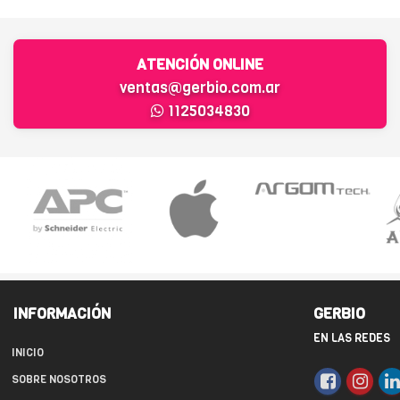
ATENCIÓN ONLINE
ventas@gerbio.com.ar
1125034830
INFORMACIÓN
GERBIO
EN LAS REDES
INICIO
SOBRE NOSOTROS