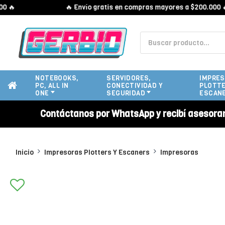
🔥
🔥 Envío gratis en compras mayores a $200.000 🔥
NOTEBOOKS,
SERVIDORES,
IMPRES
PC, ALL IN
CONECTIVIDAD Y
PLOTTE
ONE
SEGURIDAD
ESCAN
Contáctanos por WhatsApp y recibí asesora
Inicio
Impresoras Plotters Y Escaners
Impresoras