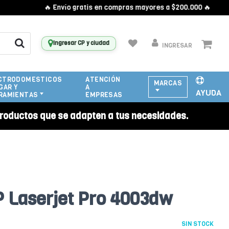
🔥 Envío gratis en compras mayores a $200.000 🔥
Ingresar CP y ciudad
INGRESAR
CTRODOMESTICOS
ATENCIÓN
MARCAS
GAR Y
A
AYUDA
RAMIENTAS
EMPRESAS
roductos que se adapten a tus necesidades.
 Laserjet Pro 4003dw
SIN STOCK