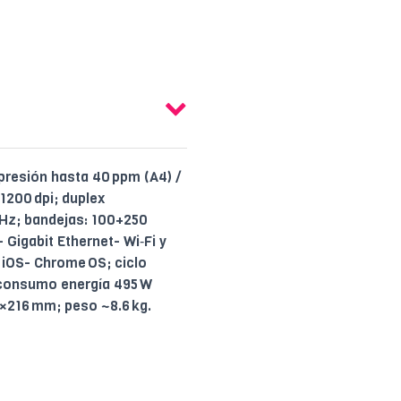
resión hasta 40 ppm (A4) /
1200 dpi; duplex
Hz; bandejas: 100+250
 Gigabit Ethernet- Wi‑Fi y
 iOS- Chrome OS; ciclo
consumo energía 495 W
7×216 mm; peso ~8.6 kg.