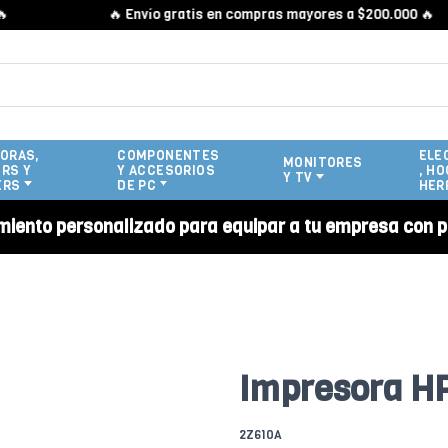
🔥 Envío gratis en compras mayores a $200.000 🔥
ORAS,
COMPONENTES
ELE
MONITORES
RS Y
Y ACCESORIOS
, HO
Y TV
ERS
DE PC
HER
miento personalizado para equipar a tu empresa con p
Impresora HP
2Z610A