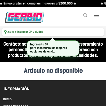
🔥 Envío gratis en compras mayores a $200.000 🔥
🔥 E
Enviar a
Ingresar CP y ciudad
Contáctanos por WhatsApp y recibí asesoramiento
Ingresa tu CP
para mostrarte las mejores
personalizado para equipar a tu empresa con
opciones de envío.
productos que se adapten a tus necesidades.
Artículo no disponible
INFORMACIÓN
INICIO