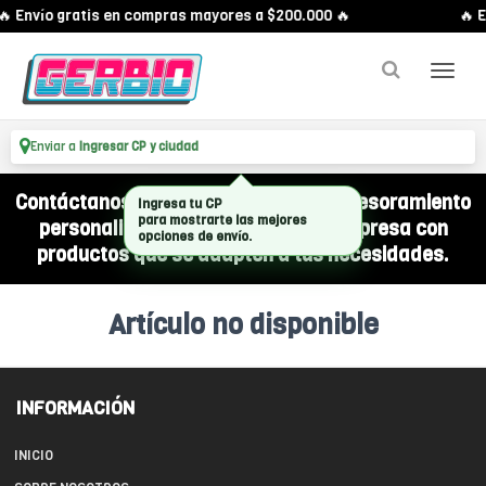
🔥 Envío gratis en compras mayores a $200.000 🔥
🔥 E
Enviar a
Ingresar CP y ciudad
Contáctanos por WhatsApp y recibí asesoramiento
Ingresa tu CP
para mostrarte las mejores
personalizado para equipar a tu empresa con
opciones de envío.
productos que se adapten a tus necesidades.
Artículo no disponible
INFORMACIÓN
INICIO