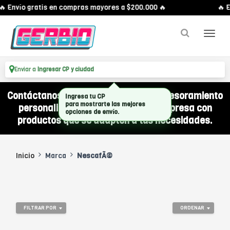
🔥 Envío gratis en compras mayores a $200.000 🔥
🔥 E
Enviar a
Ingresar CP y ciudad
Contáctanos por WhatsApp y recibí asesoramiento
Ingresa tu CP
para mostrarte las mejores
personalizado para equipar a tu empresa con
opciones de envío.
productos que se adapten a tus necesidades.
Inicio
Marca
NescafÃ©
FILTRAR POR
ORDENAR