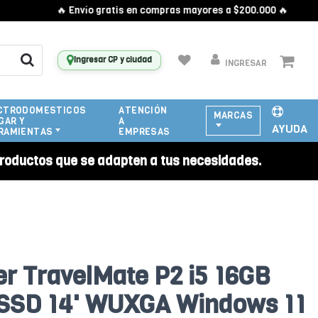
🔥 Envío gratis en compras mayores a $200.000 🔥
Ingresar CP y ciudad
INGRESAR
CTRODOMESTICOS
ATENCIÓN
MARCAS
GAR Y
A
AYUDA
RAMIENTAS
EMPRESAS
roductos que se adapten a tus necesidades.
r TravelMate P2 i5 16GB
SSD 14' WUXGA Windows 11