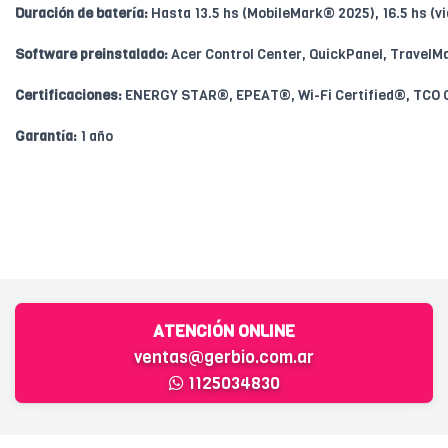
Duración de batería:
Hasta 13.5 hs (MobileMark® 2025), 16.5 hs (v
Software preinstalado:
Acer Control Center, QuickPanel, TravelM
Certificaciones:
ENERGY STAR®, EPEAT®, Wi-Fi Certified®, TCO C
Garantía:
1 año
ATENCIÓN ONLINE
ventas@gerbio.com.ar
1125034830