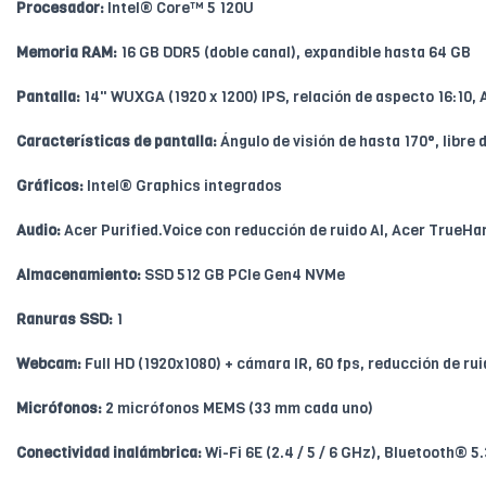
Procesador:
Intel® Core™ 5 120U
Memoria RAM:
16 GB DDR5 (doble canal), expandible hasta 64 GB
Pantalla:
14" WUXGA (1920 x 1200) IPS, relación de aspecto 16:10
Características de pantalla:
Ángulo de visión de hasta 170°, libre
Gráficos:
Intel® Graphics integrados
Audio:
Acer Purified.Voice con reducción de ruido AI, Acer TrueH
Almacenamiento:
SSD 512 GB PCIe Gen4 NVMe
Ranuras SSD:
1
Webcam:
Full HD (1920x1080) + cámara IR, 60 fps, reducción de ru
Micrófonos:
2 micrófonos MEMS (33 mm cada uno)
Conectividad inalámbrica:
Wi-Fi 6E (2.4 / 5 / 6 GHz), Bluetooth® 5