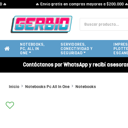
🔥 Envío gratis en compras mayores a $200.000 🔥
NOTEBOOKS,
SERVIDORES,
IMPRES
PC, ALL IN
CONECTIVIDAD Y
PLOTTE
ONE
SEGURIDAD
ESCAN
Contáctanos por WhatsApp y recibí asesora
Inicio
Notebooks Pc All In One
Notebooks