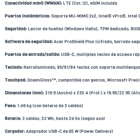
Conectividad móvil (WWAN):
LTE (Cat.12), eSIM incluida
Puertos inalámbricos:
Soporte MU-MIMO 2x2, Intel® vPro®, Intel 
Seguridad:
Lector de huellas (Windows Hello), TPM dedicado, BIO
Software de seguridad:
Acer ProShield Plus (cifrado, borrado segu
Puertos de entrada/salida:
USB-C, múltiples teclas de acceso ráp
Teclado:
Retroiluminado, 80/81/84 teclas con soporte multilengu
Touchpad:
OceanGlass™, compatible con gestos, Microsoft Preci
Dimensiones (mm):
319.9 (Ancho) x 235.4 (Prof.) x 19.95/22.95 (Al
Peso:
1.46 kg (con batería de 3 celdas)
Batería:
3 celdas, 53 Wh, hasta 24 hs (según uso)
Cargador:
Adaptador USB-C de 65 W (Power Delivery)