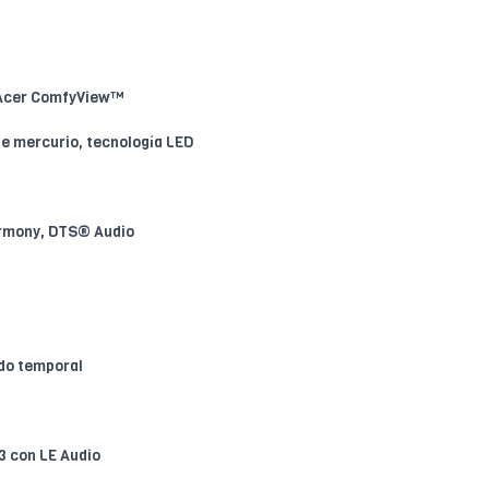
, Acer ComfyView™
 de mercurio, tecnología LED
armony, DTS® Audio
ido temporal
.3 con LE Audio