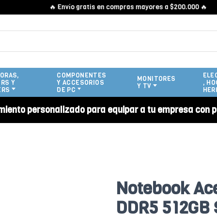
🔥 Envío gratis en compras mayores a $200.000 🔥
ORAS,
COMPONENTES
ELE
MONITORES
RS Y
Y ACCESORIOS
, HO
Y TV
ERS
DE PC
HER
miento personalizado para equipar a tu empresa con p
Notebook Ace
DDR5 512GB 