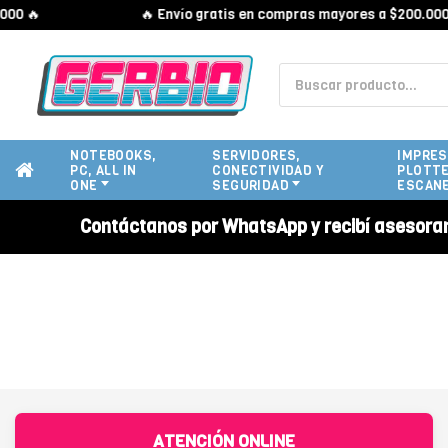
0 🔥
🔥 Envío gratis en compras mayores a $200.000 
NOTEBOOKS,
SERVIDORES,
IMPRES
PC, ALL IN
CONECTIVIDAD Y
PLOTTE
ONE
SEGURIDAD
ESCAN
Contáctanos por WhatsApp y recibí asesora
ATENCIÓN ONLINE