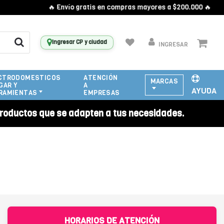
🔥 Envío gratis en compras mayores a $200.000 🔥
Ingresar CP y ciudad
INGRESAR
CTRODOMESTICOS
ATENCIÓN
MARCAS
GAR Y
A
AYUDA
RAMIENTAS
EMPRESAS
roductos que se adapten a tus necesidades.
HORARIOS DE ATENCIÓN