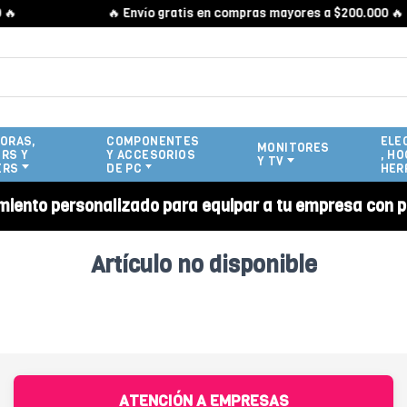

🔥 Envío gratis en compras mayores a $200.000 🔥
ORAS,
COMPONENTES
ELE
MONITORES
RS Y
Y ACCESORIOS
, HO
Y TV
ERS
DE PC
HER
miento personalizado para equipar a tu empresa con p
Artículo no disponible
ATENCIÓN A EMPRESAS