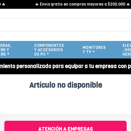

🔥 Envío gratis en compras mayores a $200.000 🔥
ORAS,
COMPONENTES
ELE
MONITORES
RS Y
Y ACCESORIOS
, HO
Y TV
ERS
DE PC
HER
miento personalizado para equipar a tu empresa con p
Artículo no disponible
ATENCIÓN A EMPRESAS