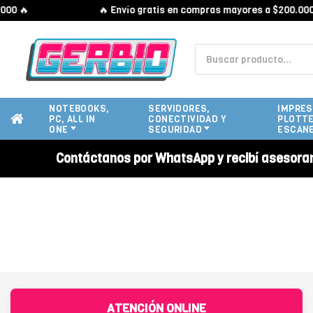
0 🔥
🔥 Envío gratis en compras mayores a $200.000 
NOTEBOOKS,
SERVIDORES,
IMPRES
PC, ALL IN
CONECTIVIDAD Y
PLOTTE
ONE
SEGURIDAD
ESCAN
Contáctanos por WhatsApp y recibí asesora
ATENCIÓN ONLINE