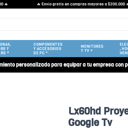

🔥 Envío gratis en compras mayores a $200.000 🔥
ORAS,
COMPONENTES
ELE
MONITORES
RS Y
Y ACCESORIOS
, HO
Y TV
ERS
DE PC
HER
miento personalizado para equipar a tu empresa con p
Lx60hd Proye
Google Tv