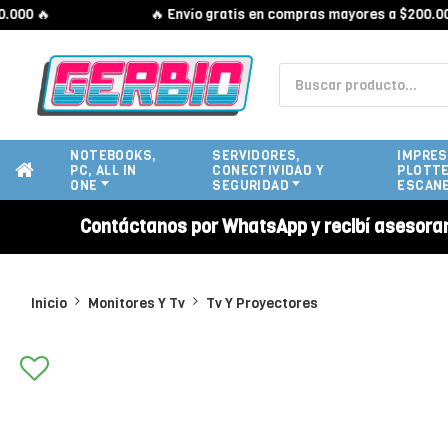
0 🔥
🔥 Envío gratis en compras mayores a $200.000 
NOTEBOOKS,
SERVIDORES,
IMPRES
PC, ALL IN
CONECTIVIDAD Y
PLOTTE
ONE
SEGURIDAD
ESCAN
Contáctanos por WhatsApp y recibí asesora
Inicio
Monitores Y Tv
Tv Y Proyectores