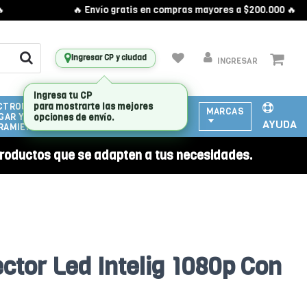
🔥 Envío gratis en compras mayores a $200.000 🔥
Ingresar CP y ciudad
INGRESAR
CTRODOMESTICOS
ATENCIÓN
MARCAS
GAR Y
A
AYUDA
RAMIENTAS
EMPRESAS
roductos que se adapten a tus necesidades.
ctor Led Intelig 1080p Con