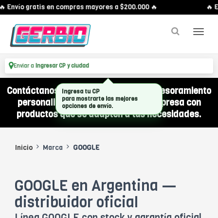
🔥 Envío gratis en compras mayores a $200.000 🔥
🔥 E
Enviar a
Ingresar CP y ciudad
Contáctanos por WhatsApp y recibí asesoramiento
Ingresa tu CP
para mostrarte las mejores
personalizado para equipar a tu empresa con
opciones de envío.
productos que se adapten a tus necesidades.
Inicio
Marca
GOOGLE
GOOGLE en Argentina —
distribuidor oficial
Línea GOOGLE con stock y garantía oficial