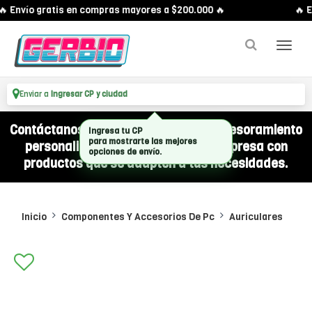
 Envío gratis en compras mayores a $200.000 🔥
🔥 E
Enviar a
Ingresar CP y ciudad
Contáctanos por WhatsApp y recibí asesoramiento
Ingresa tu CP
para mostrarte las mejores
personalizado para equipar a tu empresa con
opciones de envío.
productos que se adapten a tus necesidades.
Inicio
Componentes Y Accesorios De Pc
Auriculares