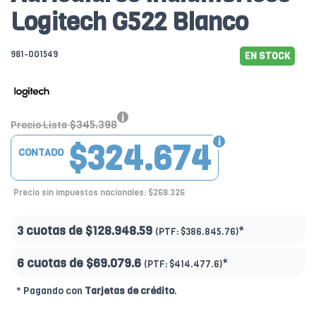
Logitech G522 Blanco
981-001549
EN STOCK
$345.398
Precio Lista
$324.674
CONTADO
Precio sin impuestos nacionales: $268.326
3 cuotas de
$128.948.59
*
(PTF:
$386.845.76)
6 cuotas de
$69.079.6
*
(PTF:
$414.477.6)
* Pagando con
Tarjetas de crédito
.