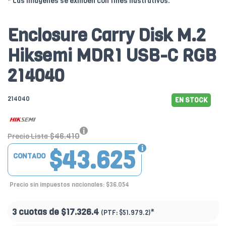
* Las imágenes se exhiben con fines ilustrativos.
Enclosure Carry Disk M.2
Hiksemi MDR1 USB-C RGB
214040
214040
EN STOCK
$46.410
Precio Lista
$43.625
CONTADO
Precio sin impuestos nacionales: $36.054
3 cuotas de
$17.326.4
*
(PTF:
$51.979.2)