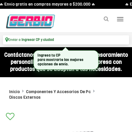
 Envío gratis en compras mayores a $200.000 🔥
🔥 E
Enviar a
Ingresar CP y ciudad
Contáctanos por WhatsApp y recibí asesoramiento
Ingresa tu CP
para mostrarte las mejores
personalizado para equipar a tu empresa con
opciones de envío.
productos que se adapten a tus necesidades.
Inicio
Componentes Y Accesorios De Pc
Discos Externos