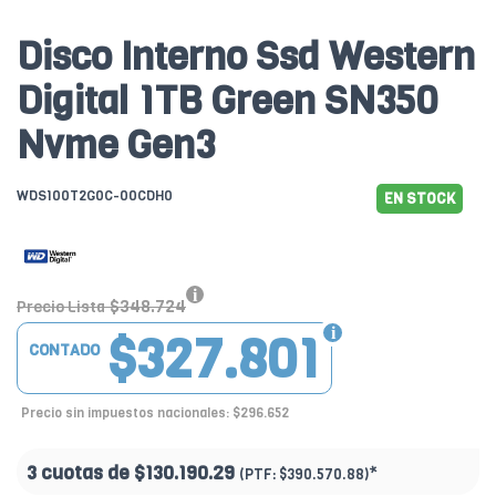
Disco Interno Ssd Western
Digital 1TB Green SN350
Nvme Gen3
WDS100T2G0C-00CDH0
EN STOCK
$348.724
Precio Lista
$327.801
CONTADO
Precio sin impuestos nacionales: $296.652
3 cuotas de
$130.190.29
*
(PTF:
$390.570.88)