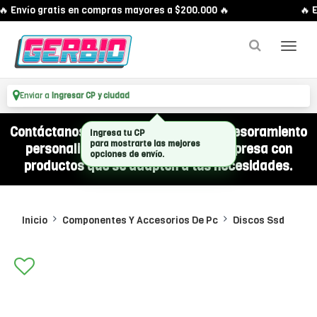
 Envío gratis en compras mayores a $200.000 🔥
🔥 E
Enviar a
Ingresar CP y ciudad
Contáctanos por WhatsApp y recibí asesoramiento
Ingresa tu CP
para mostrarte las mejores
personalizado para equipar a tu empresa con
opciones de envío.
productos que se adapten a tus necesidades.
Inicio
Componentes Y Accesorios De Pc
Discos Ssd