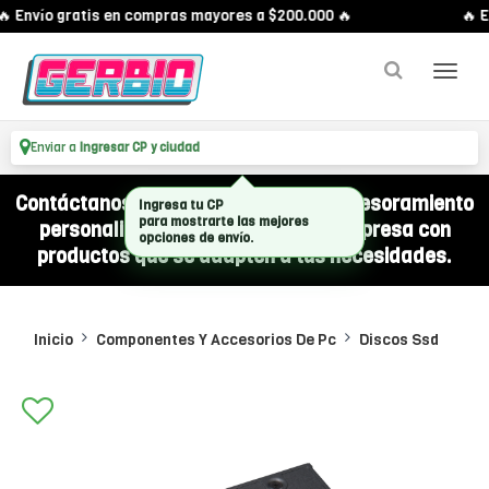
 Envío gratis en compras mayores a $200.000 🔥
🔥 En
Enviar a
Ingresar CP y ciudad
Contáctanos por WhatsApp y recibí asesoramiento
personalizado para equipar a tu empresa con
productos que se adapten a tus necesidades.
Inicio
Componentes Y Accesorios De Pc
Discos Ssd