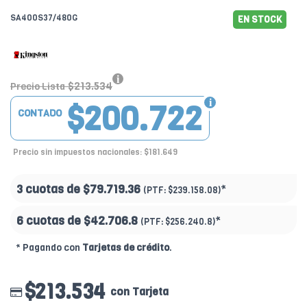
SA400S37/480G
EN STOCK
$213.534
Precio Lista
$200.722
CONTADO
Precio sin impuestos nacionales: $181.649
3 cuotas de
$79.719.36
*
(PTF:
$239.158.08)
6 cuotas de
$42.706.8
*
(PTF:
$256.240.8)
* Pagando con
Tarjetas de crédito
.
$213.534
con Tarjeta