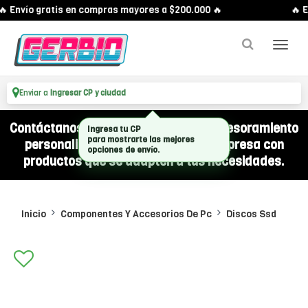
 Envío gratis en compras mayores a $200.000 🔥
🔥 E
Enviar a
Ingresar CP y ciudad
Contáctanos por WhatsApp y recibí asesoramiento
personalizado para equipar a tu empresa con
productos que se adapten a tus necesidades.
Inicio
Componentes Y Accesorios De Pc
Discos Ssd