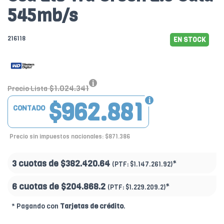
545mb/s
216118
EN STOCK
$1.024.341
Precio Lista
$962.881
CONTADO
Precio sin impuestos nacionales: $871.386
3 cuotas de
$382.420.64
*
(PTF:
$1.147.261.92)
6 cuotas de
$204.868.2
*
(PTF:
$1.229.209.2)
* Pagando con
Tarjetas de crédito
.