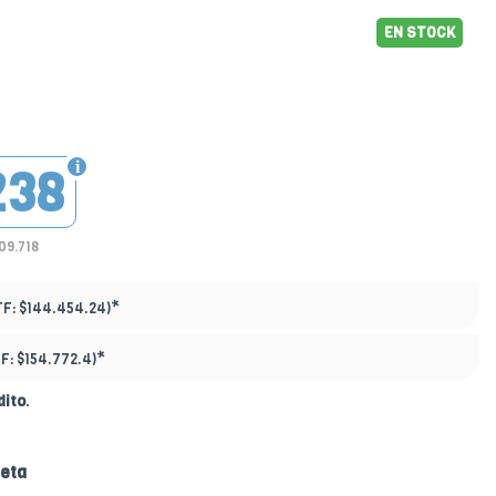
EN STOCK
238
09.718
*
TF:
$144.454.24)
*
TF:
$154.772.4)
dito
.
jeta