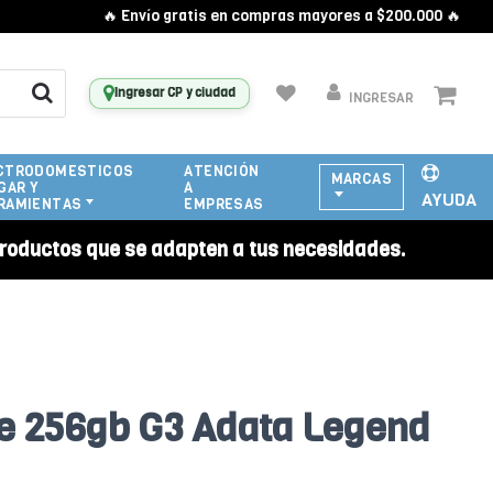
🔥 Envío gratis en compras mayores a $200.000 🔥
Ingresar CP y ciudad
INGRESAR
CTRODOMESTICOS
ATENCIÓN
MARCAS
GAR Y
A
AYUDA
RAMIENTAS
EMPRESAS
roductos que se adapten a tus necesidades.
e 256gb G3 Adata Legend