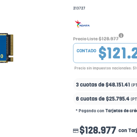
213727
$128.977
Precio Lista
$121.
CONTADO
Precio sin impuestos nacionales: $1
3 cuotas de
$48.151.41
(P
6 cuotas de
$25.795.4
(P
* Pagando con
Tarjetas de cré
$128.977
con Tar