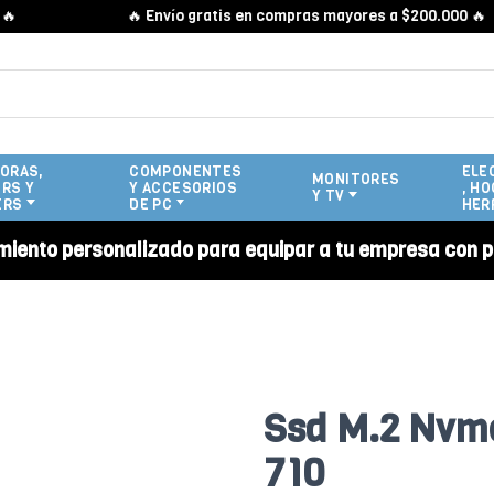
🔥 Envío gratis en compras mayores a $200.000 🔥
ORAS,
COMPONENTES
ELE
MONITORES
RS Y
Y ACCESORIOS
, HO
Y TV
ERS
DE PC
HER
miento personalizado para equipar a tu empresa con p
Ssd M.2 Nvm
710