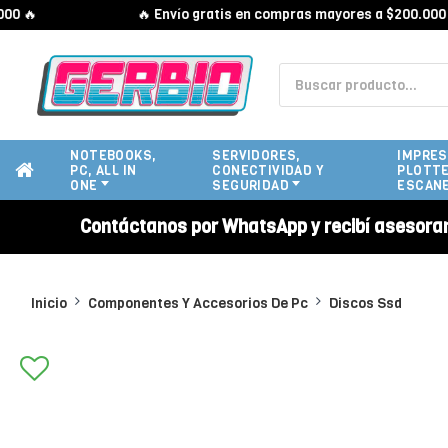

🔥 Envío gratis en compras mayores a $200.000 🔥
NOTEBOOKS,
SERVIDORES,
IMPRES
PC, ALL IN
CONECTIVIDAD Y
PLOTTE
ONE
SEGURIDAD
ESCAN
Contáctanos por WhatsApp y recibí asesora
Inicio
Componentes Y Accesorios De Pc
Discos Ssd