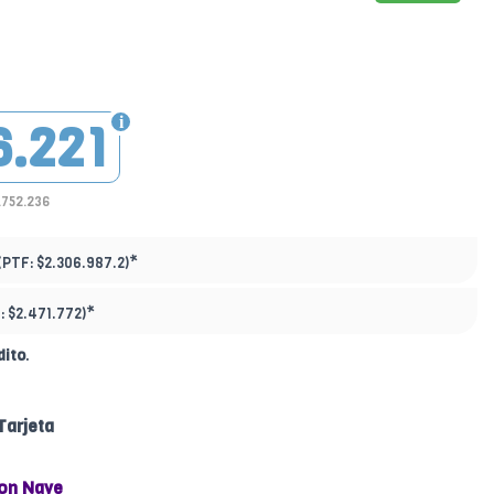
6.221
.752.236
*
(PTF:
$2.306.987.2)
*
:
$2.471.772)
dito
.
Tarjeta
on Nave