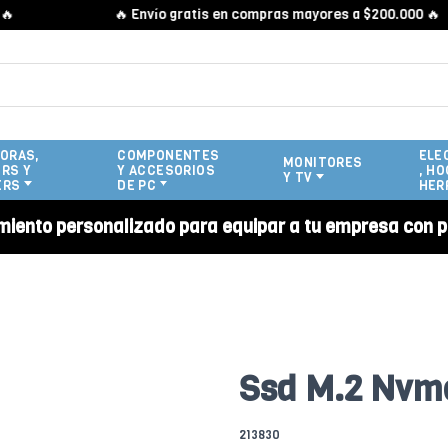
🔥 Envío gratis en compras mayores a $200.000 🔥
ORAS,
COMPONENTES
ELE
MONITORES
RS Y
Y ACCESORIOS
, HO
Y TV
ERS
DE PC
HER
miento personalizado para equipar a tu empresa con p
Ssd M.2 Nvme
213830