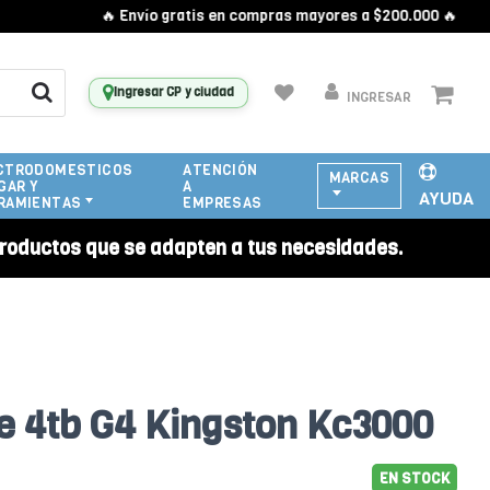
🔥 Envío gratis en compras mayores a $200.000 🔥
Ingresar CP y ciudad
INGRESAR
CTRODOMESTICOS
ATENCIÓN
MARCAS
GAR Y
A
AYUDA
RAMIENTAS
EMPRESAS
roductos que se adapten a tus necesidades.
 4tb G4 Kingston Kc3000
EN STOCK