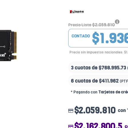
$2.059.810
Precio Lista
$1.93
CONTADO
Precio sin impuestos nacionales: $1
3 cuotas de
$768.995.73
6 cuotas de
$411.962
(PTF
* Pagando con
Tarjetas de cré
$2.059.810
con 
$2.162.800.5
c