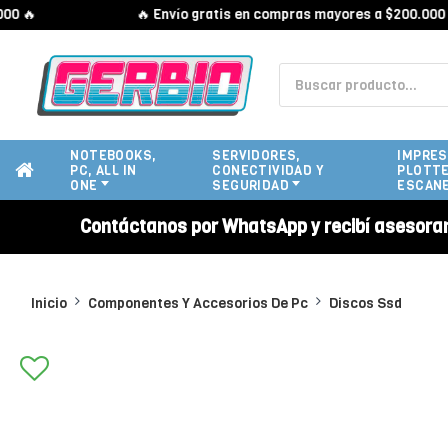

🔥 Envío gratis en compras mayores a $200.000 🔥
NOTEBOOKS,
SERVIDORES,
IMPRES
PC, ALL IN
CONECTIVIDAD Y
PLOTTE
ONE
SEGURIDAD
ESCAN
Contáctanos por WhatsApp y recibí asesora
Inicio
Componentes Y Accesorios De Pc
Discos Ssd