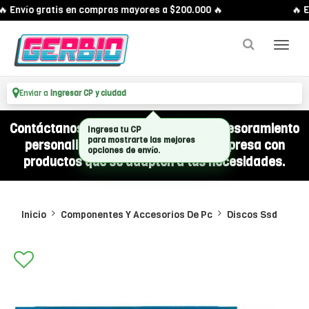
 Envío gratis en compras mayores a $200.000 🔥
🔥 E
Enviar a
Ingresar CP y ciudad
Contáctanos por WhatsApp y recibí asesoramiento
personalizado para equipar a tu empresa con
productos que se adapten a tus necesidades.
Inicio
Componentes Y Accesorios De Pc
Discos Ssd