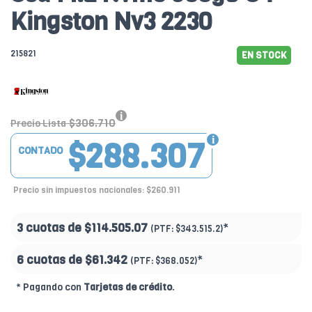
Kingston Nv3 2230
215821
EN STOCK
$306.710
Precio Lista
$288.307
CONTADO
Precio sin impuestos nacionales: $260.911
3 cuotas de
$114.505.07
*
(PTF:
$343.515.2)
6 cuotas de
$61.342
*
(PTF:
$368.052)
* Pagando con
Tarjetas de crédito
.